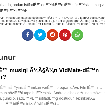
lsa da, ondan istifadÉ™ edÉ™rkÉ™n tÉ™hlükÉ™siz olmaq vac
slÉ™hÉ™tlÉ™ri:
™yin: Viruslardan qaçmaq üçün hÉ™miÅŸÉ™ APK faylÄ±nÄ± etibarlÄ± veb saytdan 
n: Telefonunuzu tÉ™hlükÉ™siz saxlamaq üçün antivirus proqramÄ±ndan istifadÉ
n: VidMate reklamlarÄ± ola bilÉ™r. EhtiyatlÄ± olun ki, ÅŸübhÉ™li görünÉ™n hÉ
lunur
 vÉ™ musiqi Ã¼Ã§Ã¼n VidMate-dÉ™n
™r?
üklÉ™mÉ™yinizÉ™ imkan verÉ™n proqramdÄ±r. FilmlÉ™r, mah
mun növlÉ™ri tapa bilÉ™rsiniz. Android cihazlarÄ±nda mövcud
 çünki o, sadÉ™ vÉ™ istifadÉ™çi dostudur. TexnikanÄ±
edÉ™ bilÉ™rsiniz. Ä°stifadÉ™si ..