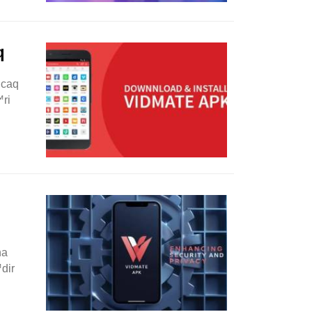
q
ncaq
ri
na
dir