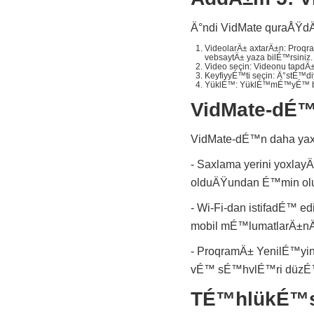
Ä°ndi VidMate quraÅŸdÄ
VideolarÄ± axtarÄ±n: Proqr
vebsaytÄ± yaza bilÉ™rsiniz.
Video seçin: Videonu tap
KeyfiyyÉ™ti seçin: Ä°stÉ™di
YüklÉ™: YüklÉ™mÉ™yÉ™ ba
VidMate-dÉ
VidMate-dÉ™n daha y
- Saxlama yerini yoxl
olduÄŸundan É™min olun
- Wi-Fi-dan istifadÉ™ e
mobil mÉ™lumatlarÄ±nÄ
- ProqramÄ± YenilÉ™yin
vÉ™ sÉ™hvlÉ™ri düzÉ
TÉ™hlükÉ™s