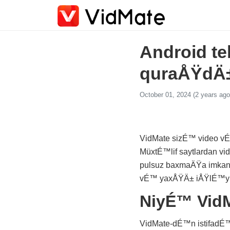
Android te
quraÅŸdÄ±
October 01, 2024 (2 years ago
VidMate sizÉ™ video v
MüxtÉ™lif saytlardan 
pulsuz baxmaÄŸa imkan v
vÉ™ yaxÅŸÄ± iÅŸlÉ™yi
NiyÉ™ VidM
VidMate-dÉ™n istifadÉ