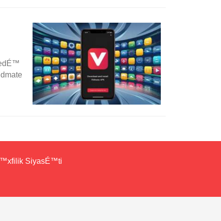
™ edÉ™
idmate
xfilik SiyasÉ™ti