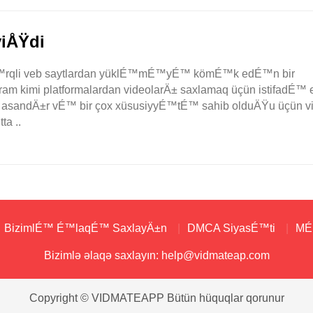
yiÅŸdi
fÉ™rqli veb saytlardan yüklÉ™mÉ™yÉ™ kömÉ™k edÉ™n bir
am kimi platformalardan videolarÄ± saxlamaq üçün istifadÉ
™k asandÄ±r vÉ™ bir çox xüsusiyyÉ™tÉ™ sahib olduÄŸu üçün v
a ..
BizimlÉ™ É™laqÉ™ SaxlayÄ±n
DMCA SiyasÉ™ti
MÉ™
Bizimlə əlaqə saxlayın:
help@vidmateap.com
Copyright © VIDMATEAPP Bütün hüquqlar qorunur