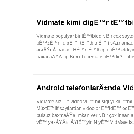
Vidmate kimi digÉ™r tÉ™tb
Vidmate populyar bir tÉ™tbiqdir. Bir çox 
bÉ™zÉ™n, digÉ™r tÉ™tbiqlÉ™ri sÄ±namaq is
araÅŸdÄ±racaq. HÉ™r tÉ™tbiqin nÉ™ et
baxacaÄŸÄ±q. Boru Tubemate nÉ™dir? Tube
Android telefonlarÄ±nda V
VidMate sizÉ™ video vÉ™ musiqi yüklÉ™mÉ
MüxtÉ™lif saytlardan videolar É™ldÉ™ edÉ
pulsuz baxmaÄŸa imkan verir. Bir çox insanl
vÉ™ yaxÅŸÄ± iÅŸlÉ™yir. NiyÉ™ VidMate isti