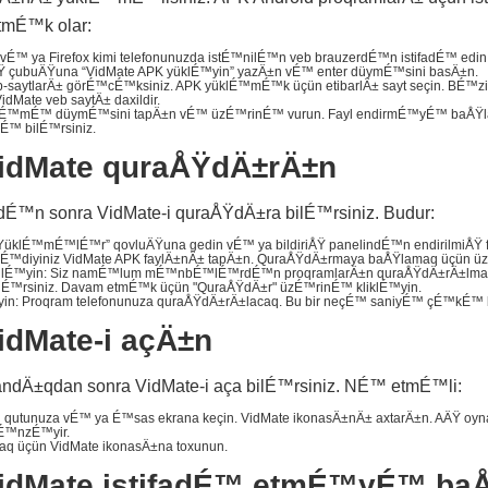
tmÉ™k olar:
 vÉ™ ya Firefox kimi telefonunuzda istÉ™nilÉ™n veb brauzerdÉ™n istifadÉ™ edin
ÅŸ çubuÄŸuna “VidMate APK yüklÉ™yin” yazÄ±n vÉ™ enter düymÉ™sini basÄ±n.
 veb-saytlarÄ± görÉ™cÉ™ksiniz. APK yüklÉ™mÉ™k üçün etibarlÄ± sayt seçin. B
dMate veb saytÄ± daxildir.
klÉ™mÉ™ düymÉ™sini tapÄ±n vÉ™ üzÉ™rinÉ™ vurun. Fayl endirmÉ™yÉ™ baÅŸlaya
É™ bilÉ™rsiniz.
idMate quraÅŸdÄ±rÄ±n
É™n sonra VidMate-i quraÅŸdÄ±ra bilÉ™rsiniz. Budur:
klÉ™mÉ™lÉ™r” qovluÄŸuna gedin vÉ™ ya bildiriÅŸ panelindÉ™n endirilmiÅŸ fa
lÉ™diyiniz VidMate APK faylÄ±nÄ± tapÄ±n. QuraÅŸdÄ±rmaya baÅŸlamaq üçün ü
lÉ™yin: Siz namÉ™lum mÉ™nbÉ™lÉ™rdÉ™n proqramlarÄ±n quraÅŸdÄ±rÄ±lma
É™rsiniz. Davam etmÉ™k üçün "QuraÅŸdÄ±r" üzÉ™rinÉ™ kliklÉ™yin.
n: Proqram telefonunuza quraÅŸdÄ±rÄ±lacaq. Bu bir neçÉ™ saniyÉ™ çÉ™kÉ™ 
idMate-i açÄ±n
dÄ±qdan sonra VidMate-i aça bilÉ™rsiniz. NÉ™ etmÉ™li:
 qutunuza vÉ™ ya É™sas ekrana keçin. VidMate ikonasÄ±nÄ± axtarÄ±n. AÄŸ oy
É™nzÉ™yir.
q üçün VidMate ikonasÄ±na toxunun.
idMate istifadÉ™ etmÉ™yÉ™ ba