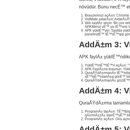
növüdür. Bunu necÉ™ e
Brauzerinizi açÄ±n: Chrome
VidMate axtarÄ±n: AxtarÄ±
Veb saytÄ± seçin: Bir çox
APKMirror vÉ™ ya rÉ™smi Vi
APK yüklÉ™yin: Saytda yü
panelindÉ™ tÉ™rÉ™qqi gör
AddÄ±m 3: V
APK faylÄ± yüklÉ™ndikd
YüklÉ™mÉ™lÉ™ri açÄ±n: “Yü
APK FaylÄ±na toxunun: Yük
QuraÅŸdÄ±rmanÄ± tÉ™sdiq
xÉ™bÉ™rdarlÄ±q görÉ™ bil
QuraÅŸdÄ±rmanÄ± gözlÉ™yi
AddÄ±m 4: V
QuraÅŸdÄ±rma tamamlan
ProqramÄ± tapÄ±n: TÉ™tbiq
qÄ±rmÄ±zÄ± dairÉ™yÉ™ b
ProqramÄ± açÄ±n: Onu açma
AddÄ±m 5: V