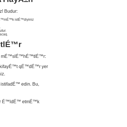
! Budur:
klÉ™mÉ™k istÉ™diyiniz
.
tur.
acaq.
tlÉ™r
i mÉ™slÉ™hÉ™tlÉ™r:
 kifayÉ™t qÉ™dÉ™r yer
iz.
istifadÉ™ edin. Bu,
alar É™ldÉ™ etmÉ™k