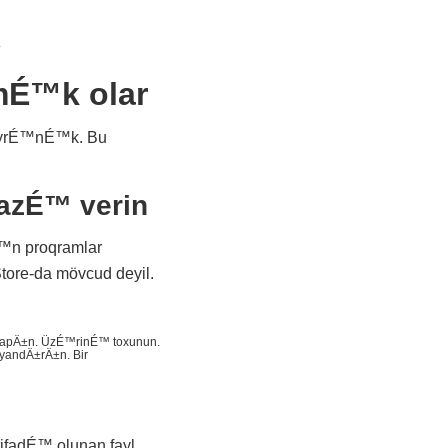
.
mÉ™k olar
öyrÉ™nÉ™k. Bu
zÉ™ verin
n proqramlar
ore-da mövcud deyil.
tapÄ±n. ÜzÉ™rinÉ™ toxunun.
andÄ±rÄ±n. Bir
ifadÉ™ olunan fayl