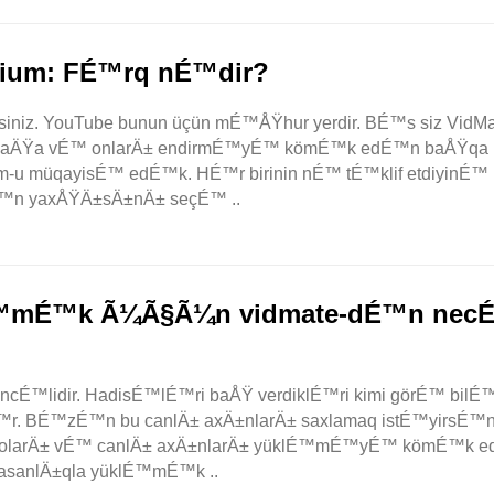
ium: FÉ™rq nÉ™dir?
iniz. YouTube bunun üçün mÉ™ÅŸhur yerdir. BÉ™s siz VidMa
baxmaÄŸa vÉ™ onlarÄ± endirmÉ™yÉ™ kömÉ™k edÉ™n baÅŸqa 
m-u müqayisÉ™ edÉ™k. HÉ™r birinin nÉ™ tÉ™klif etdiyinÉ™
É™n yaxÅŸÄ±sÄ±nÄ± seçÉ™ ..
lÉ™mÉ™k Ã¼Ã§Ã¼n vidmate-dÉ™n nec
™lidir. HadisÉ™lÉ™ri baÅŸ verdiklÉ™ri kimi görÉ™ bilÉ™r
lÉ™r. BÉ™zÉ™n bu canlÄ± axÄ±nlarÄ± saxlamaq istÉ™yirsÉ™n
 videolarÄ± vÉ™ canlÄ± axÄ±nlarÄ± yüklÉ™mÉ™yÉ™ kömÉ™k 
± asanlÄ±qla yüklÉ™mÉ™k ..