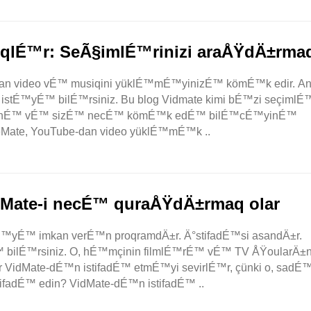
iqlÉ™r: SeÃ§imlÉ™rinizi araÅŸdÄ±rma
saytdan video vÉ™ musiqini yüklÉ™mÉ™yinizÉ™ kömÉ™k edir. A
tÉ™yÉ™ bilÉ™rsiniz. Bu blog Vidmate kimi bÉ™zi seçimlÉ™
diyinÉ™ vÉ™ sizÉ™ necÉ™ kömÉ™k edÉ™ bilÉ™cÉ™yinÉ™
Mate, YouTube-dan video yüklÉ™mÉ™k ..
idMate-i necÉ™ quraÅŸdÄ±rmaq olar
™yÉ™ imkan verÉ™n proqramdÄ±r. Ä°stifadÉ™si asandÄ±r.
™ bilÉ™rsiniz. O, hÉ™mçinin filmlÉ™rÉ™ vÉ™ TV ÅŸoularÄ±
ar VidMate-dÉ™n istifadÉ™ etmÉ™yi sevirlÉ™r, çünki o, sadÉ™
fadÉ™ edin? VidMate-dÉ™n istifadÉ™ ..