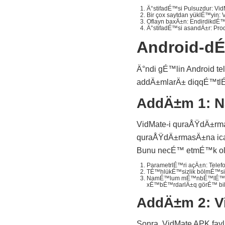
Ä°stifadÉ™si Pulsuzdur: Vi
Bir çox saytdan yüklÉ™yin: 
Oflayn baxÄ±n: EndirdikdÉ™
Ä°stifadÉ™si asandÄ±r: Pro
Android-d
Ä°ndi gÉ™lin Android 
addÄ±mlarÄ± diqqÉ™tlÉ
AddÄ±m 1: 
VidMate-i quraÅŸdÄ±r
quraÅŸdÄ±rmasÄ±na icaz
Bunu necÉ™ etmÉ™k ol
ParametrlÉ™ri açÄ±n: Telef
TÉ™hlükÉ™sizlik bölmÉ™sin
NamÉ™lum mÉ™nbÉ™lÉ™rÉ™ 
xÉ™bÉ™rdarlÄ±q görÉ™ bilÉ
AddÄ±m 2: V
Sonra, VidMate APK fay