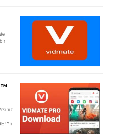
te
bir
É™
siniz.
.
edÉ™n