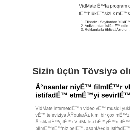
VidMate É™la proqram o
tÉ™hlükÉ™sizlik mÉ™
EtibarlÄ± Saytlardan YüklÉ
Antivirusdan istifadÉ™ edi
Reklamlarla EhtiyatlÄ± olu
Sizin üçün Tövsiyə o
Ä°nsanlar niyÉ™ filmlÉ™r
istifadÉ™ etmÉ™yi sevirlÉ
VidMate internetdÉ™n video vÉ™ musiqi y
vÉ™ televiziya ÅŸoularÄ± kimi bir çox mÉ™z
Ä°stifadÉ™çilÉ™r VidMate-i bÉ™yÉ™nirlÉ™r,
bilmÉ™sÉ™niz belÉ™, asanlÄ±qla istifadÉ™ 