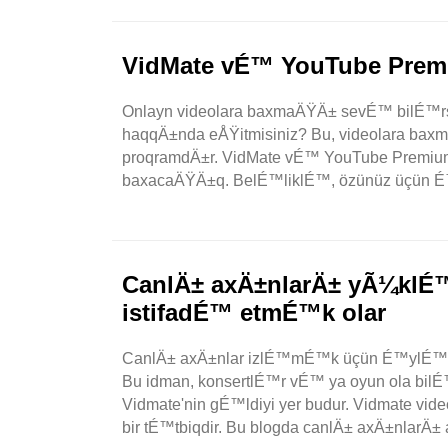
VidMate vÉ™ YouTube Prem
Onlayn videolara baxmaÄŸÄ± sevÉ™ bilÉ™rs
haqqÄ±nda eÅŸitmisiniz? Bu, videolara 
proqramdÄ±r. VidMate vÉ™ YouTube Premiu
baxacaÄŸÄ±q. BelÉ™liklÉ™, özünüz üçün 
CanlÄ± axÄ±nlarÄ± yÃ¼k
istifadÉ™ etmÉ™k olar
CanlÄ± axÄ±nlar izlÉ™mÉ™k üçün É™ylÉ™ncÉ
Bu idman, konsertlÉ™r vÉ™ ya oyun ola bi
Vidmate'nin gÉ™ldiyi yer budur. Vidmate
bir tÉ™tbiqdir. Bu blogda canlÄ± axÄ±nlarÄ