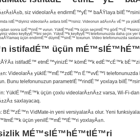
±rÄ±lÄ±b, siz videolarÄ± endirmÉ™yÉ™ baÅŸlaya bilÉ™rsiniz
amda istÉ™diyiniz videolarÄ± axtara bilÉ™rsiniz. Videonun adÄ±nÄ± vÉ™ ya yü
dÄ±qdan sonra üzÉ™rinÉ™ vurun. YüklÉ™mÉ™k üçün seçimlÉ™ri görÉ™cÉ™ksiniz
yiniz video keyfiyyÉ™tini seçin. YüksÉ™k keyfiyyÉ™t telefonunuzda daha çox yer tu
ÅŸlamaq üçün endirmÉ™ düymÉ™sinÉ™ toxunun. Video telefonunuzda saxlan
™n istifadÉ™ üçün mÉ™slÉ™hÉ™
axÅŸÄ± istifadÉ™ etmÉ™yinizÉ™ kömÉ™k edÉ™cÉ™k bÉ™z
ayÄ±n: VideolarÄ± yüklÉ™mÉ™zdÉ™n É™vvÉ™l telefonunuzda
. Bunu telefonunuzun parametrlÉ™rindÉ™ yoxlaya bilÉ™rsin
din: YüklÉ™mÉ™k üçün çoxlu videolarÄ±nÄ±z varsa, Wi-Fi-dan 
±zÄ± saxlayacaq.
: BÉ™zÉ™n VidMate-in yeni versiyalarÄ± olur. Yeni funksiy
™ltmÉ™k üçün yenilÉ™mÉ™lÉ™ri yoxlayÄ±n.
izlik MÉ™slÉ™hÉ™tlÉ™ri