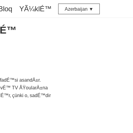
Bloq
YÃ¼klÉ™
Azerbaijan ▼
ecÉ™
fadÉ™si asandÄ±r.
™ vÉ™ TV ÅŸoularÄ±na
lÉ™r, çünki o, sadÉ™dir