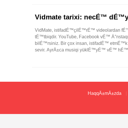
Vidmate tarixi: necÉ™ dÉ™
VidMate, istifadÉ™çilÉ™rÉ™ videolardan 
tÉ™tbiqdir. YouTube, Facebook vÉ™ Ä°nstaqr
bilÉ™rsiniz. Bir çox insan, istifadÉ™ etmÉ
sevir. AyrÄ±ca musiqi yüklÉ™yÉ™ vÉ™ hÉ™tt
HaqqÄ±mÄ±zda