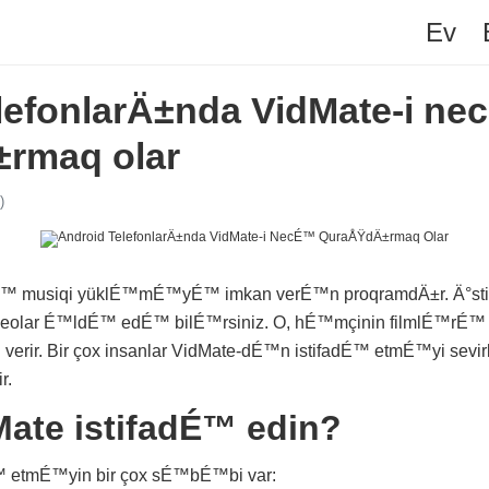
Ev
lefonlarÄ±nda VidMate-i n
rmaq olar
)
É™ musiqi yüklÉ™mÉ™yÉ™ imkan verÉ™n proqramdÄ±r. Ä°sti
videolar É™ldÉ™ edÉ™ bilÉ™rsiniz. O, hÉ™mçinin filmlÉ™rÉ
erir. Bir çox insanlar VidMate-dÉ™n istifadÉ™ etmÉ™yi sevir
r.
ate istifadÉ™ edin?
™ etmÉ™yin bir çox sÉ™bÉ™bi var: