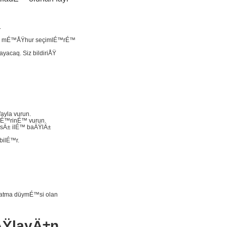
.
É™zi mÉ™ÅŸhur seçimlÉ™rÉ™
caq. Siz bildiriÅŸ
yla vurun.
zÉ™rinÉ™ vurun.
sÄ± ilÉ™ baÄŸlÄ±
bilÉ™r.
natma düymÉ™si olan
ÅŸlayÄ±n