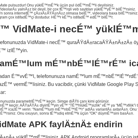
dMate pulsuzdur! Onu yüklÉ™mÉ™k üçün pul ödÉ™mÉ™li deyilsiniz.
VideolarÄ± yalnÄ±z bir deyil, bir çox fÉ™rqli veb saytdan yüklÉ™yÉ™ bilÉ™rsiniz.
n sonra internetÉ™ çÄ±xÄ±ÅŸÄ±nÄ±z olmasa belÉ™, videolara baxa bilÉ™rsiniz
qram çox istifadÉ™çi dostudur. HÉ™r kÉ™s istifadÉ™ edÉ™ bilÉ™r.
É™ VidMate-i necÉ™ yüklÉ™
telefonunuzda VidMate-i necÉ™ quraÅŸdÄ±racaÄŸÄ±nÄ±zÄ± 
™ izlÉ™yin.
NamÉ™lum mÉ™nbÉ™lÉ™rÉ™ ica
madan É™vvÉ™l, telefonunuza namÉ™lum mÉ™nbÉ™lÉ™rdÉ™
É™ vermÉ™lisiniz. Bu vacibdir, çünki VidMate Google Play St
ar:
onunuzda parametrlÉ™rÉ™ keçin. Simge diÅŸli çarx kimi görünür.
É™ keçin: AÅŸaÄŸÄ± diyirlÉ™yin vÉ™ “TÉ™hlükÉ™sizlik” vÉ™ ya “MÉ™xfilik”i 
icazÉ™ verin: "NamÉ™lum mÉ™nbÉ™lÉ™r" adlÄ± variantÄ± axtarÄ±n. Onu y
™rsiniz. Onu oxuyun, sonra tÉ™sdiq etmÉ™k üçün "OK" düymÉ™sini basÄ±n.
idMate APK faylÄ±nÄ± endirin
lÄ±nÄ± yüklÉ™mÉ™lisiniz. APK Android proqramlarÄ± üçün ist