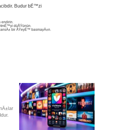
ibdir. Budur bÉ™zi
endirin.
™ etmÉ™yi düÅŸünün.
™r hansÄ± bir ÅŸeyÉ™ basmayÄ±n.
nÄ±lar
dur.