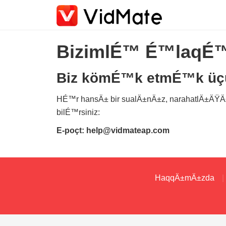
BizimlÉ™ É™laqÉ™
Biz kömÉ™k etmÉ™k üç
HÉ™r hansÄ± bir sualÄ±nÄ±z, narahatlÄ±ÄŸ
bilÉ™rsiniz:
E-poçt:
help@vidmateap.com
HaqqÄ±mÄ±zda