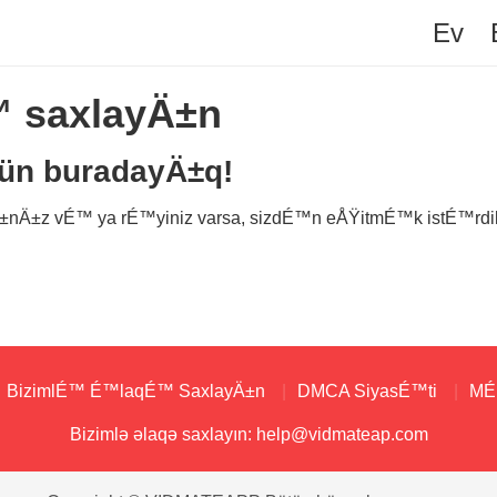
Ev
 saxlayÄ±n
ün buradayÄ±q!
Ä±nÄ±z vÉ™ ya rÉ™yiniz varsa, sizdÉ™n eÅŸitmÉ™k istÉ™r
BizimlÉ™ É™laqÉ™ SaxlayÄ±n
DMCA SiyasÉ™ti
MÉ™
Bizimlə əlaqə saxlayın:
help@vidmateap.com