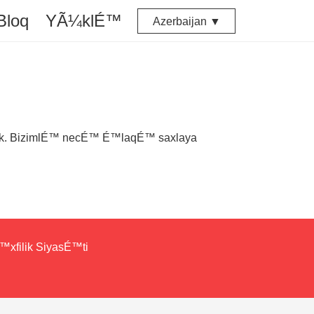
Bloq
YÃ¼klÉ™
Azerbaijan ▼
dik. BizimlÉ™ necÉ™ É™laqÉ™ saxlaya
xfilik SiyasÉ™ti