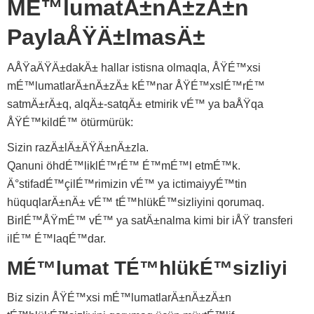
MÉ™lumatÄ±nÄ±zÄ±n
PaylaÅŸÄ±lmasÄ±
AÅŸaÄŸÄ±dakÄ± hallar istisna olmaqla, ÅŸÉ™xsi
mÉ™lumatlarÄ±nÄ±zÄ± kÉ™nar ÅŸÉ™xslÉ™rÉ™
satmÄ±rÄ±q, alqÄ±-satqÄ± etmirik vÉ™ ya baÅŸqa
ÅŸÉ™kildÉ™ ötürmürük:
Sizin razÄ±lÄ±ÄŸÄ±nÄ±zla.
Qanuni öhdÉ™liklÉ™rÉ™ É™mÉ™l etmÉ™k.
Ä°stifadÉ™çilÉ™rimizin vÉ™ ya ictimaiyyÉ™tin
hüquqlarÄ±nÄ± vÉ™ tÉ™hlükÉ™sizliyini qorumaq.
BirlÉ™ÅŸmÉ™ vÉ™ ya satÄ±nalma kimi bir iÅŸ transferi
ilÉ™ É™laqÉ™dar.
MÉ™lumat TÉ™hlükÉ™sizliyi
Biz sizin ÅŸÉ™xsi mÉ™lumatlarÄ±nÄ±zÄ±n