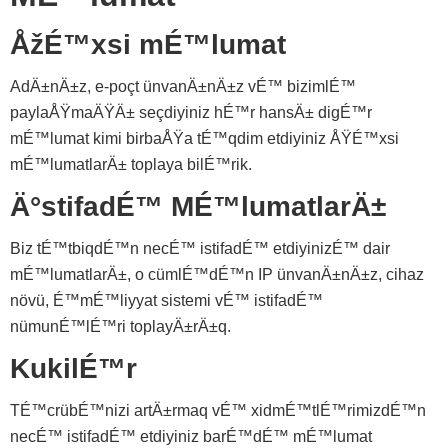
ÅžÉ™xsi mÉ™lumat
AdÄ±nÄ±z, e-poçt ünvanÄ±nÄ±z vÉ™ bizimlÉ™
paylaÅŸmaÄŸÄ± seçdiyiniz hÉ™r hansÄ± digÉ™r
mÉ™lumat kimi birbaÅŸa tÉ™qdim etdiyiniz ÅŸÉ™xsi
mÉ™lumatlarÄ± toplaya bilÉ™rik.
Ä°stifadÉ™ MÉ™lumatlarÄ±
Biz tÉ™tbiqdÉ™n necÉ™ istifadÉ™ etdiyinizÉ™ dair
mÉ™lumatlarÄ±, o cümlÉ™dÉ™n IP ünvanÄ±nÄ±z, cihaz
növü, É™mÉ™liyyat sistemi vÉ™ istifadÉ™
nümunÉ™lÉ™ri toplayÄ±rÄ±q.
KukilÉ™r
TÉ™crübÉ™nizi artÄ±rmaq vÉ™ xidmÉ™tlÉ™rimizdÉ™n
necÉ™ istifadÉ™ etdiyiniz barÉ™dÉ™ mÉ™lumat