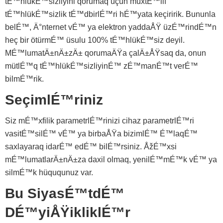
tÉ™hlükÉ™sizliyini qorumaq üçün müxtÉ™lif
tÉ™hlükÉ™sizlik tÉ™dbirlÉ™ri hÉ™yata keçiririk. Bununla
belÉ™, Ä°nternet vÉ™ ya elektron yaddaÅŸ üzÉ™rindÉ™n
heç bir ötürmÉ™ üsulu 100% tÉ™hlükÉ™siz deyil.
MÉ™lumatÄ±nÄ±zÄ± qorumaÄŸa çalÄ±ÅŸsaq da, onun
mütlÉ™q tÉ™hlükÉ™sizliyinÉ™ zÉ™manÉ™t verÉ™
bilmÉ™rik.
SeçimlÉ™riniz
Siz mÉ™xfilik parametrlÉ™rinizi cihaz parametrlÉ™ri
vasitÉ™silÉ™ vÉ™ ya birbaÅŸa bizimlÉ™ É™laqÉ™
saxlayaraq idarÉ™ edÉ™ bilÉ™rsiniz. ÅžÉ™xsi
mÉ™lumatlarÄ±nÄ±za daxil olmaq, yenilÉ™mÉ™k vÉ™ ya
silmÉ™k hüququnuz var.
Bu SiyasÉ™tdÉ™
DÉ™yiÅŸikliklÉ™r