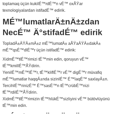
toplamaq üçün kukilÉ™rdÉ™n vÉ™ oxÅŸar
texnologiyalardan istifadÉ™ edirik.
MÉ™lumatlarÄ±nÄ±zdan
NecÉ™ Ä°stifadÉ™ edirik
TopladÄ±ÄŸÄ±mÄ±z mÉ™lumatÄ± aÅŸaÄŸÄ±dakÄ±
mÉ™qsÉ™dlÉ™r üçün istifadÉ™ edirik:
XidmÉ™tlÉ™rimizi tÉ™min edin, qoruyun vÉ™
tÉ™kmillÉ™ÅŸdirin.
YenilÉ™mÉ™lÉ™r, tÉ™kliflÉ™r vÉ™ digÉ™r müvafiq
mÉ™lumatlar haqqÄ±nda sizinlÉ™ É™laqÉ™ saxlayÄ±n.
TercihlÉ™rinizÉ™ É™sasÉ™n tÉ™crübÉ™nizi
fÉ™rdilÉ™ÅŸdirin.
XidmÉ™tlÉ™rimizin tÉ™hlükÉ™sizliyini vÉ™ bütövlüyünü
tÉ™min edin.