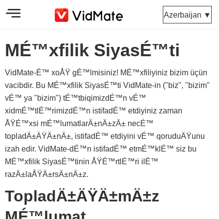
Azerbaijan ▼
MÉ™xfilik SiyasÉ™ti
VidMate-É™ xoÅŸ gÉ™lmisiniz! MÉ™xfiliyiniz bizim üçün
vacibdir. Bu MÉ™xfilik SiyasÉ™ti VidMate-in ("biz", "bizim"
vÉ™ ya "bizim") tÉ™tbiqimizdÉ™n vÉ™
xidmÉ™tlÉ™rimizdÉ™n istifadÉ™ etdiyiniz zaman
ÅŸÉ™xsi mÉ™lumatlarÄ±nÄ±zÄ± necÉ™
topladÄ±ÄŸÄ±nÄ±, istifadÉ™ etdiyini vÉ™ qoruduÄŸunu
izah edir. VidMate-dÉ™n istifadÉ™ etmÉ™klÉ™ siz bu
MÉ™xfilik SiyasÉ™tinin ÅŸÉ™rtlÉ™ri ilÉ™
razÄ±laÅŸÄ±rsÄ±nÄ±z.
TopladÄ±ÄŸÄ±mÄ±z
MÉ™lumat