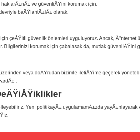
klarÄ±nÄ± ve güvenliÄŸini korumak için.
devriyle baÄŸlantÄ±lÄ± olarak.
 için çeÅŸitli güvenlik önlemleri uyguluyoruz. Ancak, Ä°nternet
. Bilgilerinizi korumak için çabalasak da, mutlak güvenliÄŸini 
zerinden veya doÄŸrudan bizimle iletiÅŸime geçerek yönetebilir
ardÄ±r.
DeÄŸiÅŸiklikler
leyebiliriz. Yeni politikayÄ± uygulamamÄ±zda yayÄ±nlayarak ve
Ÿiz.