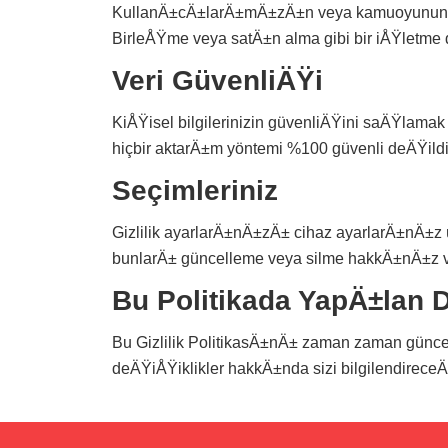
KullanÄ±cÄ±larÄ±mÄ±zÄ±n veya kamuoyunun ha
BirleÅŸme veya satÄ±n alma gibi bir iÅŸletme 
Veri GüvenliÄŸi
KiÅŸisel bilgilerinizin güvenliÄŸini saÄŸlamak
hiçbir aktarÄ±m yöntemi %100 güvenli deÄŸildir
Seçimleriniz
Gizlilik ayarlarÄ±nÄ±zÄ± cihaz ayarlarÄ±nÄ±z ü
bunlarÄ± güncelleme veya silme hakkÄ±nÄ±z v
Bu Politikada YapÄ±lan 
Bu Gizlilik PolitikasÄ±nÄ± zaman zaman güncel
deÄŸiÅŸiklikler hakkÄ±nda sizi bilgilendireceÄ