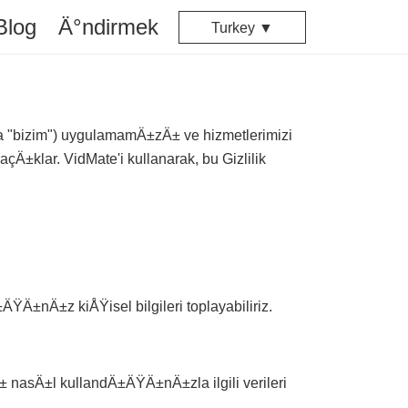
Blog
Ä°ndirmek
Turkey ▼
veya "bizim") uygulamamÄ±zÄ± ve hizmetlerimizi
klar. VidMate'i kullanarak, bu Gizlilik
Ä±nÄ±z kiÅŸisel bilgileri toplayabiliriz.
 nasÄ±l kullandÄ±ÄŸÄ±nÄ±zla ilgili verileri