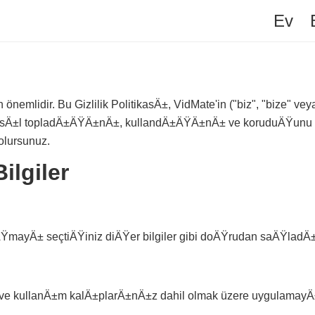
Ev
n önemlidir. Bu Gizlilik PolitikasÄ±, VidMate'in ("biz", "bize" 
asÄ±l topladÄ±ÄŸÄ±nÄ±, kullandÄ±ÄŸÄ±nÄ± ve koruduÄŸunu açÄ±
olursunuz.
lgiler
ŸmayÄ± seçtiÄŸiniz diÄŸer bilgiler gibi doÄŸrudan saÄŸladÄ±ÄŸ
niz ve kullanÄ±m kalÄ±plarÄ±nÄ±z dahil olmak üzere uygulamayÄ±