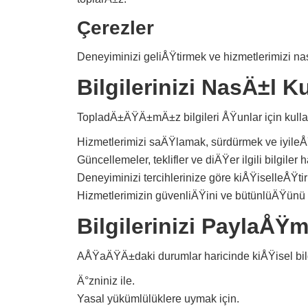
Çerezler
Deneyiminizi geliÅŸtirmek ve hizmetlerimizi n
Bilgilerinizi NasÄ±l 
TopladÄ±ÄŸÄ±mÄ±z bilgileri ÅŸunlar için kull
Hizmetlerimizi saÄŸlamak, sürdürmek ve iyileÅ
Güncellemeler, teklifler ve diÄŸer ilgili bilgile
Deneyiminizi tercihlerinize göre kiÅŸiselleÅŸti
Hizmetlerimizin güvenliÄŸini ve bütünlüÄŸün
Bilgilerinizi PaylaÅŸ
AÅŸaÄŸÄ±daki durumlar haricinde kiÅŸisel bilg
Ä°zniniz ile.
Yasal yükümlülüklere uymak için.