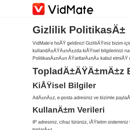
Gizlilik PolitikasÄ±
VidMate'e hoÅŸ geldiniz! GizliliÄŸiniz bizim içi
kullandÄ±ÄŸÄ±nÄ±zda kiÅŸisel bilgilerinizi n
PolitikasÄ±nÄ±n ÅŸartlarÄ±nÄ± kabul etmiÅŸ 
TopladÄ±ÄŸÄ±mÄ±z Bi
KiÅŸisel Bilgiler
AdÄ±nÄ±z, e-posta adresiniz ve bizimle paylaÅ
KullanÄ±m Verileri
IP adresiniz, cihaz türünüz, iÅŸletim sistemi
toplarÄ±z.