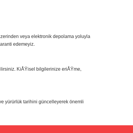
 üzerinden veya elektronik depolama yoluyla
garanti edemeyiz.
siniz. KiÅŸisel bilgilerinize eriÅŸme,
 yürürlük tarihini güncelleyerek önemli