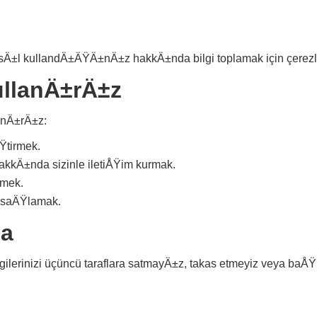
asÄ±l kullandÄ±ÄŸÄ±nÄ±z hakkÄ±nda bilgi toplamak için çerezle
KullanÄ±rÄ±z
anÄ±rÄ±z:
Ÿtirmek.
r hakkÄ±nda sizinle iletiÅŸim kurmak.
rmek.
ü saÄŸlamak.
ma
ilerinizi üçüncü taraflara satmayÄ±z, takas etmeyiz veya baÅ