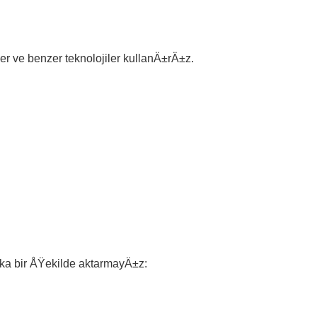
r ve benzer teknolojiler kullanÄ±rÄ±z.
Ÿka bir ÅŸekilde aktarmayÄ±z: