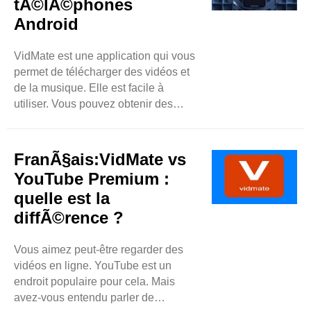
tÃ©lÃ©phones
vous aider. Tubemateux Qu'est-ce
Android
que le tubemate? TubeMate est une
excellente application pour
télécharger des vidéos sur YouTube.
VidMate est une application qui vous
..
permet de télécharger des vidéos et
de la musique. Elle est facile à
utiliser. Vous pouvez obtenir des
vidéos à partir de nombreux sites
Web différents. Elle vous permet
également de regarder des films et
FranÃ§ais:VidMate vs
des émissions de télévision
YouTube Premium :
gratuitement. De nombreuses
quelle est la
personnes aiment utiliser VidMate car
diffÃ©rence ?
il est simple et fonctionne bien.
Pourquoi utiliser VidMate ? Il existe
de nombreuses ..
Vous aimez peut-être regarder des
vidéos en ligne. YouTube est un
endroit populaire pour cela. Mais
avez-vous entendu parler de