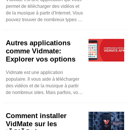
permet de télécharger des vidéos et
de la musique à partir d'Internet. Vous
pouvez trouver de nombreux types de
contenu, comme des films, des
chansons et des émissions de
télévision. Elle est disponible sur les
Autres applications
appareils Android. Les utilisateurs
comme Vidmate:
aiment VidMate parce qu'elle est
Explorer vos options
simple et conviviale. Même si vous
n'êtes pas un expert en technologie,
Vidmate est une application
vous pouvez l'utiliser facilement.
populaire. Il vous aide à télécharger
Facile à ..
des vidéos et de la musique à partir
de nombreux sites. Mais parfois, vous
voudrez peut-être essayer d'autres
applications. Ce blog explorera
certaines options comme Vidmate.
Comment installer
Nous examinerons ce que fait chaque
VidMate sur les
application et comment cela peut