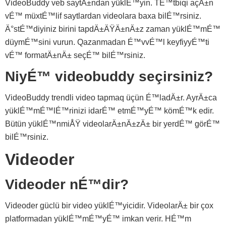
VideoBuddy veb saytÄ±ndan yüklÉ™yin. TÉ™tbiqi açÄ±n
vÉ™ müxtÉ™lif saytlardan videolara baxa bilÉ™rsiniz.
Ä°stÉ™diyiniz birini tapdÄ±ÄŸÄ±nÄ±z zaman yüklÉ™mÉ™
düymÉ™sini vurun. Qazanmadan É™vvÉ™l keyfiyyÉ™ti
vÉ™ formatÄ±nÄ± seçÉ™ bilÉ™rsiniz.
NiyÉ™ videobuddy seçirsiniz?
VideoBuddy trendli video tapmaq üçün É™ladÄ±r. AyrÄ±ca
yüklÉ™mÉ™lÉ™rinizi idarÉ™ etmÉ™yÉ™ kömÉ™k edir.
Bütün yüklÉ™nmiÅŸ videolarÄ±nÄ±zÄ± bir yerdÉ™ görÉ™
bilÉ™rsiniz.
Videoder
Videoder nÉ™dir?
Videoder güclü bir video yüklÉ™yicidir. VideolarÄ± bir çox
platformadan yüklÉ™mÉ™yÉ™ imkan verir. HÉ™m