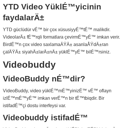
YTD Video YüklÉ™yicinin
faydalarÄ±
YTD güclüdür vÉ™ bir çox xüsusiyyÉ™tÉ™ malikdir.
VideolarÄ± fÉ™rqli formatlara çevirmÉ™yÉ™ imkan verir.
BirdÉ™n çox video saxlamaÄŸÄ± asanlaÅŸdÄ±ran
çalÄŸÄ± siyahÄ±larÄ±nÄ± yüklÉ™yÉ™ bilÉ™rsiniz.
Videobuddy
VideoBuddy nÉ™dir?
VideoBuddy, video yüklÉ™mÉ™yinizÉ™ vÉ™ oflayn
izlÉ™mÉ™yÉ™ imkan verÉ™n bir tÉ™tbiqdir. Bir
istifadÉ™çi dostu interfeysi var.
Videobuddy istifadÉ™