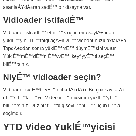
asanlaÅŸdÄ±ran sadÉ™ bir dizayna var.
Vidloader istifadÉ™
Vidloader istifadÉ™ etmÉ™k üçün onu saytÄ±ndan
yüklÉ™yin. TÉ™tbiqi açÄ±n vÉ™ videonunuzu axtarÄ±n.
TapdÄ±qdan sonra yüklÉ™mÉ™ düymÉ™sini vurun.
YüklÉ™mÉ™dÉ™n É™vvÉ™l keyfiyyÉ™ti seçÉ™
bilÉ™rsiniz.
NiyÉ™ vidloader seçin?
Vidloader sürÉ™tli vÉ™ etibarlÄ±dÄ±r. Bir çox saytlarÄ±
dÉ™stÉ™klÉ™yir. Video vÉ™ musiqini yüklÉ™yÉ™
bilÉ™rsiniz. Düz bir tÉ™tbiq sevÉ™nlÉ™r üçün É™la
seçimdir.
YTD Video YüklÉ™yicisi