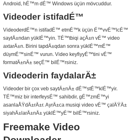
Android, hÉ™m dÉ™ Windows üçün mövcuddur.
Videoder istifadÉ™
VideoderdÉ™n istifadÉ™ etmÉ™k üçün É™vvÉ™lcÉ™
saytÄ±ndan yüklÉ™yin. TÉ™tbiqi açÄ±n vÉ™ video
axtarÄ±n. Birini tapdÄ±qdan sonra yüklÉ™mÉ™
düymÉ™sinÉ™ vurun. Video keyfiyyÉ™tini vÉ™
formatÄ±nÄ± seçÉ™ bilÉ™rsiniz.
Videoderin faydalarÄ±
Videoder bir çox veb saytÄ±nÄ± dÉ™stÉ™klÉ™yir.
TÉ™miz bir interfeysÉ™ sahibdir, gÉ™zmÉ™yi
asanlaÅŸdÄ±rÄ±r. AyrÄ±ca musiqi video vÉ™ çalÄŸÄ±
siyahÄ±larÄ±nÄ± yüklÉ™yÉ™ bilÉ™rsiniz.
Freemake Video