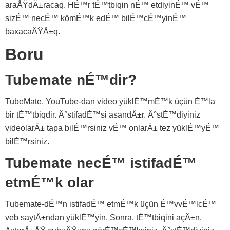
araÅŸdÄ±racaq. HÉ™r tÉ™tbiqin nÉ™ etdiyinÉ™ vÉ™
sizÉ™ necÉ™ kömÉ™k edÉ™ bilÉ™cÉ™yinÉ™
baxacaÄŸÄ±q.
Boru
Tubemate nÉ™dir?
TubeMate, YouTube-dan video yüklÉ™mÉ™k üçün É™la
bir tÉ™tbiqdir. Ä°stifadÉ™si asandÄ±r. Ä°stÉ™diyiniz
videolarÄ± tapa bilÉ™rsiniz vÉ™ onlarÄ± tez yüklÉ™yÉ™
bilÉ™rsiniz.
Tubemate necÉ™ istifadÉ™
etmÉ™k olar
Tubemate-dÉ™n istifadÉ™ etmÉ™k üçün É™vvÉ™lcÉ™
veb saytÄ±ndan yüklÉ™yin. Sonra, tÉ™tbiqini açÄ±n.