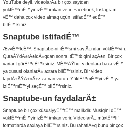
YouTube deyil, videolarÄ± bir çox saytdan
yüklÉ™mÉ™yinizÉ™ imkan verir. Facebook, Instagram
vÉ™ daha çox video almaq üçün istifadÉ™ edÉ™
bilÉ™rsiniz.
Snaptube istifadÉ™
ÆvvÉ™lcÉ™, Snaptube-ni rÉ™smi saytÄ±ndan yüklÉ™yin.
QuraÅŸdÄ±rÄ±ldÄ±qdan sonra, tÉ™tbiqini açÄ±n. Bir çox
variant görÉ™cÉ™ksiniz. MÉ™ÅŸhur videolara baxa vÉ™
ya xüsusi olanlarÄ± axtara bilÉ™rsiniz. Bir video
tapdÄ±ÄŸÄ±nÄ±z zaman vurun. YüklÉ™mÉ™yi vÉ™ ya
izlÉ™mÉ™yi seçÉ™ bilÉ™rsiniz.
Snaptube-un faydalarÄ±
Snaptube bir çox xüsusiyyÉ™tÉ™ malikdir. Musiqini dÉ™
yüklÉ™mÉ™yinizÉ™ imkan verir. VideolarÄ± müxtÉ™lif
formatlarda saxlaya bilÉ™rsiniz. Bu rahatlÄ±q bunu bir çox