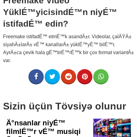
Freemake Video
YüklÉ™yicisindÉ™n niyÉ™
istifadÉ™ edin?
Freemake istifadÉ™ etmÉ™k asandÄ±r. Videolar, çalÄŸÄ±
siyahÄ±larÄ± vÉ™ kanallarÄ± yüklÉ™yÉ™ bilÉ™r.
AyrÄ±ca çevik hala gÉ™tirÉ™rÉ™k bir çox format variantÄ±
var.
Sizin üçün Tövsiyə olunur
Ä°nsanlar niyÉ™
filmlÉ™r vÉ™ musiqi