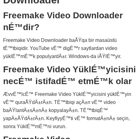
Downloader
Freemake Video Downloader
nÉ™dir?
Freemake Video Downloader baÅŸqa bir masaüstü
tÉ™tbiqidir. YouTube vÉ™ digÉ™r saytlardan video
yüklÉ™mÉ™k populyardÄ±r. Windows-da iÅŸlÉ™yir.
Freemake Video YüklÉ™yicisini
necÉ™ istifadÉ™ etmÉ™k olar
ÆvvÉ™lcÉ™ Freemake Video YüklÉ™yicisini yüklÉ™yin
vÉ™ quraÅŸdÄ±rÄ±n. TÉ™tbiqi açÄ±n vÉ™ video
baÄŸlantÄ±sÄ±nÄ± kopyalayÄ±n. TÉ™tbiqÉ™
yapÄ±ÅŸdÄ±rÄ±n. KeyfiyyÉ™ti vÉ™ formatÄ±nÄ± seçin,
sonra YüklÉ™mÉ™ni vurun.