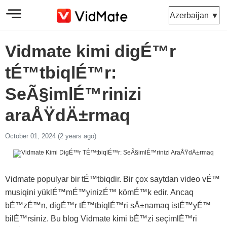
Azerbaijan ▼
Vidmate kimi digÉ™r
tÉ™tbiqlÉ™r:
SeÃ§imlÉ™rinizi
araÅŸdÄ±rmaq
October 01, 2024 (2 years ago)
Vidmate populyar bir tÉ™tbiqdir. Bir çox saytdan video vÉ™
musiqini yüklÉ™mÉ™yinizÉ™ kömÉ™k edir. Ancaq
bÉ™zÉ™n, digÉ™r tÉ™tbiqlÉ™ri sÄ±namaq istÉ™yÉ™
bilÉ™rsiniz. Bu blog Vidmate kimi bÉ™zi seçimlÉ™ri