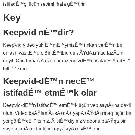
istifadÉ™çi üçün sevimli hala gÉ™tirir.
Key
Keepvid nÉ™dir?
KeepVid video yüklÉ™mÉ™yinizÉ™ imkan verÉ™n bir
onlayn vasitÉ™dir. Bir tÉ™tbiq quraÅŸdÄ±rmaq lazÄ±m
deyil. Onu birbaÅŸa veb brauzerinizdÉ™n istifadÉ™ edÉ™
bilÉ™rsiniz.
Keepvid-dÉ™n necÉ™
istifadÉ™ etmÉ™k olar
Keepvid-dÉ™n istifadÉ™ etmÉ™k üçün veb saytÄ±na daxil
olun. Video baÄŸlantÄ±sÄ±nÄ± yapÄ±ÅŸdÄ±rmaq üçün bir
yer görÉ™cÉ™ksiniz. Ä°stÉ™diyiniz videonu baÅŸqa bir
saytda tapÄ±n. Linkini kopyalayÄ±n vÉ™ onu