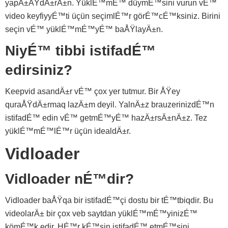
yapÄ±ÅŸdÄ±rÄ±n. YüklÉ™mÉ™ düymÉ™sini vurun vÉ™
video keyfiyyÉ™ti üçün seçimlÉ™r görÉ™cÉ™ksiniz. Birini
seçin vÉ™ yüklÉ™mÉ™yÉ™ baÅŸlayÄ±n.
NiyÉ™ tibbi istifadÉ™
edirsiniz?
Keepvid asandÄ±r vÉ™ çox yer tutmur. Bir ÅŸey
quraÅŸdÄ±rmaq lazÄ±m deyil. YalnÄ±z brauzerinizdÉ™n
istifadÉ™ edin vÉ™ getmÉ™yÉ™ hazÄ±rsÄ±nÄ±z. Tez
yüklÉ™mÉ™lÉ™r üçün idealdÄ±r.
Vidloader
Vidloader nÉ™dir?
Vidloader baÅŸqa bir istifadÉ™çi dostu bir tÉ™tbiqdir. Bu
videolarÄ± bir çox veb saytdan yüklÉ™mÉ™yinizÉ™
kömÉ™k edir. HÉ™r kÉ™sin istifadÉ™ etmÉ™sini