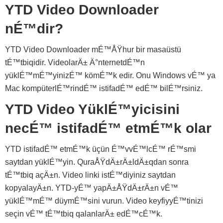
YTD Video Downloader
nÉ™dir?
YTD Video Downloader mÉ™ÅŸhur bir masaüstü
tÉ™tbiqidir. VideolarÄ± Ä°nternetdÉ™n
yüklÉ™mÉ™yinizÉ™ kömÉ™k edir. Onu Windows vÉ™ ya
Mac kompüterlÉ™rindÉ™ istifadÉ™ edÉ™ bilÉ™rsiniz.
YTD Video YüklÉ™yicisini
necÉ™ istifadÉ™ etmÉ™k olar
YTD istifadÉ™ etmÉ™k üçün É™vvÉ™lcÉ™ rÉ™smi
saytdan yüklÉ™yin. QuraÅŸdÄ±rÄ±ldÄ±qdan sonra
tÉ™tbiq açÄ±n. Video linki istÉ™diyiniz saytdan
kopyalayÄ±n. YTD-yÉ™ yapÄ±ÅŸdÄ±rÄ±n vÉ™
yüklÉ™mÉ™ düymÉ™sini vurun. Video keyfiyyÉ™tinizi
seçin vÉ™ tÉ™tbiq qalanlarÄ± edÉ™cÉ™k.