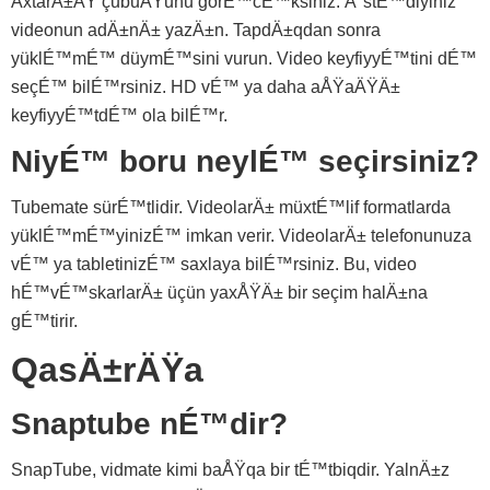
AxtarÄ±ÅŸ çubuÄŸunu görÉ™cÉ™ksiniz. Ä°stÉ™diyiniz
videonun adÄ±nÄ± yazÄ±n. TapdÄ±qdan sonra
yüklÉ™mÉ™ düymÉ™sini vurun. Video keyfiyyÉ™tini dÉ™
seçÉ™ bilÉ™rsiniz. HD vÉ™ ya daha aÅŸaÄŸÄ±
keyfiyyÉ™tdÉ™ ola bilÉ™r.
NiyÉ™ boru neylÉ™ seçirsiniz?
Tubemate sürÉ™tlidir. VideolarÄ± müxtÉ™lif formatlarda
yüklÉ™mÉ™yinizÉ™ imkan verir. VideolarÄ± telefonunuza
vÉ™ ya tabletinizÉ™ saxlaya bilÉ™rsiniz. Bu, video
hÉ™vÉ™skarlarÄ± üçün yaxÅŸÄ± bir seçim halÄ±na
gÉ™tirir.
QasÄ±rÄŸa
Snaptube nÉ™dir?
SnapTube, vidmate kimi baÅŸqa bir tÉ™tbiqdir. YalnÄ±z