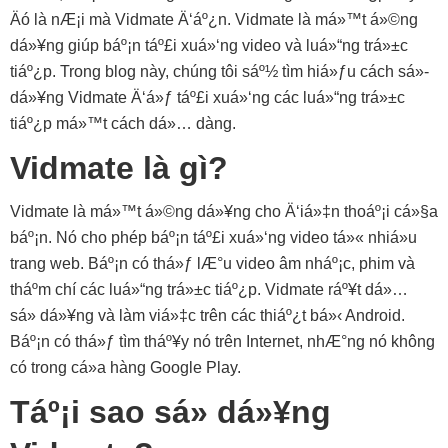
Äó là nÆ¡i mà Vidmate Ä‘áº¿n. Vidmate là má»™t á»©ng
dá»¥ng giúp báº¡n táº£i xuá»‘ng video và luá»“ng trá»±c
tiáº¿p. Trong blog này, chúng tôi sáº½ tìm hiá»ƒu cách sá»­
dá»¥ng Vidmate Ä‘á»ƒ táº£i xuá»‘ng các luá»“ng trá»±c
tiáº¿p má»™t cách dá»… dàng.
Vidmate là gì?
Vidmate là má»™t á»©ng dá»¥ng cho Ä‘iá»‡n thoáº¡i cá»§a
báº¡n. Nó cho phép báº¡n táº£i xuá»‘ng video tá»« nhiá»u
trang web. Báº¡n có thá»ƒ lÆ°u video âm nháº¡c, phim và
tháº­m chí các luá»“ng trá»±c tiáº¿p. Vidmate ráº¥t dá»…
sá»­ dá»¥ng và làm viá»‡c trên các thiáº¿t bá»‹ Android.
Báº¡n có thá»ƒ tìm tháº¥y nó trên Internet, nhÆ°ng nó không
có trong cá»­a hàng Google Play.
Táº¡i sao sá»­ dá»¥ng