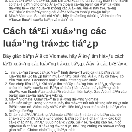
Cài Ä‘áº·t á»©ng dá»¥ng: Sau khi táº£i xuá»‘ng tá»‡p, hãy má»Ÿ nó. Báº¡n
có thá»ƒ cáº§n cho phép Ä‘iá»‡n thoáº¡i cá»§a báº¡n cài Ä‘áº·t á»©ng
dá»¥ng tá»« các nguá»“n không xác Ä‘á»‹nh. Äiá»u này thÆ°á»ng
Ä‘Æ°á»£c tìm tháº¥y trong cài Ä‘áº·t Ä‘iá»‡n thoáº¡i cá»§a báº¡n.
Má»Ÿ Vidmate: Sau khi cài Ä‘áº·t, hãy tìm á»©ng dá»¥ng Vidmate trên
Ä‘iá»‡n thoáº¡i cá»§a báº¡n và má»Ÿ nó.
Cách táº£i xuá»‘ng các
luá»“ng trá»±c tiáº¿p
Bây giá» báº¡n Ä‘ã có Vidmate, hãy Ä‘á»ƒ tìm hiá»ƒu cách
táº£i xuá»‘ng các luá»“ng trá»±c tiáº¿p. Äây là các bÆ°á»›c:
Tìm luá»“ng trá»±c tiáº¿p: Má»Ÿ trình duyá»‡t web cá»§a báº¡n và tìm
luá»“ng trá»±c tiáº¿p báº¡n muá»‘n táº£i xuá»‘ng. Äiá»u này có thá»ƒ có
trên YouTube, Facebook hoáº·c má»™t trang web khác.
Sao chép liên káº¿t: Khi báº¡n tìm tháº¥y luá»“ng trá»±c tiáº¿p, hãy sao
chép liên káº¿t cá»§a nó. Báº¡n có thá»ƒ làm Ä‘iá»u này báº±ng cách
nháº¥p vào thanh Ä‘á»‹a chá»‰ và chá»n liên káº¿t. Sau Ä‘ó, nháº¥n vào
báº£n sao cá»§a ngÆ°á»i Viking.
Má»Ÿ Vidmate: Quay trá»Ÿ láº¡i á»©ng dá»¥ng Vidmate.
Dán liên káº¿t: Trong Vidmate, hãy tìm má»™t nút nói ráº±ng liên káº¿t dán.
Báº¥m vào nó. Äiá»u này sáº½ Ä‘áº·t liên káº¿t sao chép cá»§a báº¡n vào
á»©ng dá»¥ng.
Chá»n cháº¥t lÆ°á»£ng: Vidmate sáº½ hiá»ƒn thá»‹ cho báº¡n các tùy
chá»n cho cháº¥t lÆ°á»£ng video. Báº¡n có thá»ƒ chá»n tá»« các kích
cá»¡ khác nhau, nhÆ° 360p hoáº·c 720p. Sá»‘ lÆ°á»£ng cao hÆ¡n có
nghÄ©a là cháº¥t lÆ°á»£ng tá»‘t hÆ¡n, nhÆ°ng chúng có nhiá»u không
gian hÆ¡n. Chá»n nhá»¯ng gì báº¡n thích.