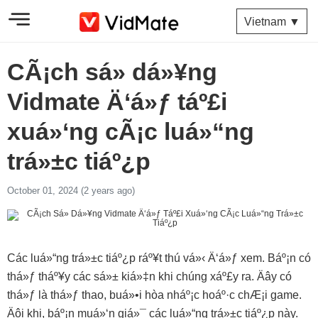
Vietnam ▼
CÃ¡ch sá»­ dá»¥ng
Vidmate Ä‘á»ƒ táº£i
xuá»‘ng cÃ¡c luá»“ng
trá»±c tiáº¿p
October 01, 2024 (2 years ago)
Các luá»“ng trá»±c tiáº¿p ráº¥t thú vá»‹ Ä‘á»ƒ xem. Báº¡n có
thá»ƒ tháº¥y các sá»± kiá»‡n khi chúng xáº£y ra. Äây có
thá»ƒ là thá»ƒ thao, buá»•i hòa nháº¡c hoáº·c chÆ¡i game.
Äôi khi, báº¡n muá»‘n giá»¯ các luá»“ng trá»±c tiáº¿p này.