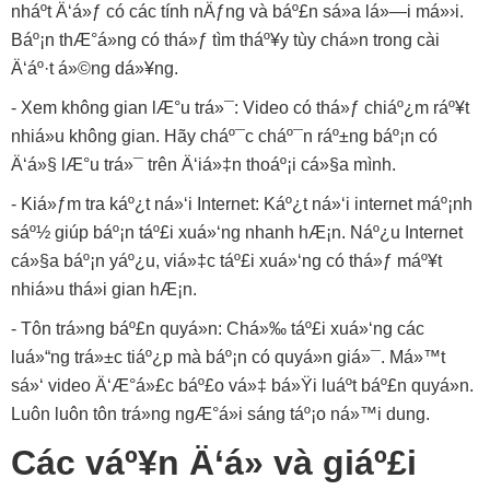
nháº­t Ä‘á»ƒ có các tính nÄƒng và báº£n sá»­a lá»—i má»›i.
Báº¡n thÆ°á»ng có thá»ƒ tìm tháº¥y tùy chá»n trong cài
Ä‘áº·t á»©ng dá»¥ng.
- Xem không gian lÆ°u trá»¯: Video có thá»ƒ chiáº¿m ráº¥t
nhiá»u không gian. Hãy cháº¯c cháº¯n ráº±ng báº¡n có
Ä‘á»§ lÆ°u trá»¯ trên Ä‘iá»‡n thoáº¡i cá»§a mình.
- Kiá»ƒm tra káº¿t ná»‘i Internet: Káº¿t ná»‘i internet máº¡nh
sáº½ giúp báº¡n táº£i xuá»‘ng nhanh hÆ¡n. Náº¿u Internet
cá»§a báº¡n yáº¿u, viá»‡c táº£i xuá»‘ng có thá»ƒ máº¥t
nhiá»u thá»i gian hÆ¡n.
- Tôn trá»ng báº£n quyá»n: Chá»‰ táº£i xuá»‘ng các
luá»“ng trá»±c tiáº¿p mà báº¡n có quyá»n giá»¯. Má»™t
sá»‘ video Ä‘Æ°á»£c báº£o vá»‡ bá»Ÿi luáº­t báº£n quyá»n.
Luôn luôn tôn trá»ng ngÆ°á»i sáng táº¡o ná»™i dung.
Các váº¥n Ä‘á» và giáº£i