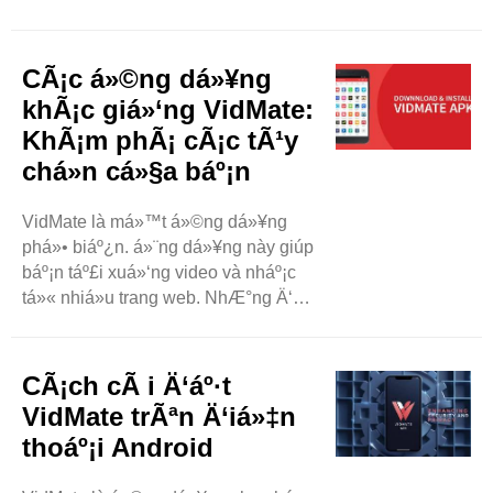
nhÆ° phim, bài hát và chÆ°Æ¡ng
trình truyá»n hình. á»¨ng dá»¥ng này
có sáºµn trên các thiáº¿t bá»‹
CÃ¡c á»©ng dá»¥ng
Android. NgÆ°á»i dùng thích
khÃ¡c giá»‘ng VidMate:
VidMate vì nó Ä‘Æ¡n giáº£n và ..
KhÃ¡m phÃ¡ cÃ¡c tÃ¹y
chá»n cá»§a báº¡n
VidMate là má»™t á»©ng dá»¥ng
phá»• biáº¿n. á»¨ng dá»¥ng này giúp
báº¡n táº£i xuá»‘ng video và nháº¡c
tá»« nhiá»u trang web. NhÆ°ng Ä‘ôi
khi, báº¡n có thá»ƒ muá»‘n thá»­ các
á»©ng dá»¥ng khác. Blog này sáº½
khám phá má»™t sá»‘ tùy chá»n
CÃ¡ch cÃ i Ä‘áº·t
nhÆ° VidMate. Chúng ta sáº½ xem
VidMate trÃªn Ä‘iá»‡n
xét tá»«ng á»©ng dá»¥ng thá»±c
thoáº¡i Android
hiá»‡n ..