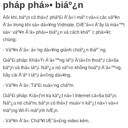
pháp phá»• biáº¿n
Äôi khi, báº¡n có thá»ƒ pháº£i Ä‘á»‘i máº·t vá»›i các váº¥n
Ä‘á» trong khi sá»­ dá»¥ng Vidmate. DÆ°á»›i Ä‘ây là má»™t
sá»‘ váº¥n Ä‘á» phá»• biáº¿n và cách kháº¯c phá»¥c
chúng:
- Váº¥n Ä‘á»: á»¨ng dá»¥ng giành chiáº¿n tháº¯ng.
Giáº£i pháp: Khá»Ÿi Ä‘á»™ng láº¡i Ä‘iá»‡n thoáº¡i cá»§a
báº¡n và thá»­ láº¡i. Náº¿u nó váº«n không hoáº¡t Ä‘á»™ng,
hãy cài Ä‘áº·t láº¡i á»©ng dá»¥ng.
- Váº¥n Ä‘á»: Táº£i xuá»‘ng cháº­m.
Giáº£i pháp: Kiá»ƒm tra káº¿t ná»‘i Internet cá»§a báº¡n.
Náº¿u nó cháº­m, báº¡n có thá»ƒ muá»‘n káº¿t ná»‘i vá»›i
máº¡ng Wi-Fi máº¡nh hÆ¡n.
- Váº¥n Ä‘á»: Cháº¥t lÆ°á»£ng video kém.