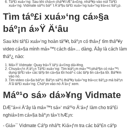
Táº£i xuá»‘ng: Sau khi chá»n cháº¥t lÆ°á»£ng, nháº¥p vào nút Táº£i
xuá»‘ng. Vidmate sáº½ báº¯t Ä‘áº§u táº£i xuá»‘ng luá»“ng trá»±c tiáº¿p.
Tìm táº£i xuá»‘ng cá»§a
báº¡n á»Ÿ Ä‘âu
Sau khi táº£i xuá»‘ng hoàn táº¥t, báº¡n có thá»ƒ tìm tháº¥y
video cá»§a mình má»™t cách dá»… dàng. Äây là cách làm
tháº¿ nào:
Má»Ÿ Vidmate: Quay trá»Ÿ láº¡i á»©ng dá»¥ng.
Chuyá»ƒn Ä‘áº¿n Táº£i xuá»‘ng: Tìm kiáº¿m má»™t pháº§n có ná»™i
dung táº£i vá» các táº­p tin cá»§a tôi hoáº·c các táº­p tin cá»§a tôi. Báº¥m
vào nó.
Tìm video cá»§a báº¡n: Báº¡n sáº½ tháº¥y luá»“ng trá»±c tiáº¿p mà báº¡n
Ä‘ã táº£i xuá»‘ng. Cháº¡m vào nó Ä‘á»ƒ xem.
Máº¹o sá»­ dá»¥ng Vidmate
DÆ°á»›i Ä‘ây là má»™t sá»‘ máº¹o Ä‘á»ƒ làm cho tráº£i
nghiá»‡m cá»§a báº¡n tá»‘t hÆ¡n:
- Giá»¯ Vidmate Cáº­p nháº­t: Kiá»ƒm tra các báº£n cáº­p