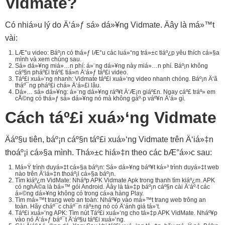
Vidmate?
Có nhiá»u lý do Ä‘á»ƒ sá»­ dá»¥ng Vidmate. Äây là má»™t
vài:
LÆ°u video: Báº¡n có thá»ƒ lÆ°u các luá»“ng trá»±c tiáº¿p yêu thích cá»§a
mình và xem chúng sau.
Sá»­ dá»¥ng miá»…n phí: á»¨ng dá»¥ng này miá»…n phí. Báº¡n không
cáº§n pháº£i tráº£ tiá»n Ä‘á»ƒ táº£i video.
Táº£i xuá»‘ng nhanh: Vidmate táº£i xuá»‘ng video nhanh chóng. Báº¡n Ä‘ã
tháº¯ng pháº£i chá» Ä‘á»£i lâu.
Dá»… sá»­ dá»¥ng: á»¨ng dá»¥ng ráº¥t Ä‘Æ¡n giáº£n. Ngay cáº£ tráº» em
cÅ©ng có thá»ƒ sá»­ dá»¥ng nó mà không gáº·p váº¥n Ä‘á» gì.
Cách táº£i xuá»‘ng Vidmate
Äáº§u tiên, báº¡n cáº§n táº£i xuá»‘ng Vidmate trên Ä‘iá»‡n
thoáº¡i cá»§a mình. Thá»±c hiá»‡n theo các bÆ°á»›c sau:
Má»Ÿ trình duyá»‡t cá»§a báº¡n: Sá»­ dá»¥ng báº¥t ká»³ trình duyá»‡t web
nào trên Ä‘iá»‡n thoáº¡i cá»§a báº¡n.
Tìm kiáº¿m VidMate: Nháº­p APK Vidmate Apk trong thanh tìm kiáº¿m. APK
có nghÄ©a là bá»™ gói Android. Äây là tá»‡p báº¡n cáº§n cài Ä‘áº·t các
á»©ng dá»¥ng không có trong cá»­a hàng Play.
Tìm má»™t trang web an toàn: Nháº¥p vào má»™t trang web trông an
toàn. Hãy cháº¯c cháº¯n ráº±ng nó có Ä‘ánh giá tá»‘t.
Táº£i xuá»‘ng APK: Tìm nút Táº£i xuá»‘ng cho tá»‡p APK VidMate. Nháº¥p
vào nó Ä‘á»ƒ báº¯t Ä‘áº§u táº£i xuá»‘ng.