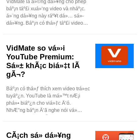
VidMate là á»©ng dá»¥ng cho phép
báº¡n táº£i xuá»‘ng video và nháº¡c.
á»¨ng dá»¥ng này ráº¥t dá»… sá»­
dá»¥ng. Báº¡n có thá»ƒ táº£i video
tá»« nhiá»u trang web khác nhau.
á»¨ng dá»¥ng này cÅ©ng cho phép
báº¡n xem phim và chÆ°Æ¡ng trình
VidMate so vá»›i
truyá»n hình miá»…n phí. Nhiá»u
YouTube Premium:
ngÆ°á»i thích sá»­ dá»¥ng VidMate vì
Sá»± khÃ¡c biá»‡t lÃ
nó ..
gÃ¬?
Báº¡n có thá»ƒ thích xem video trá»±c
tuyáº¿n. YouTube là má»™t nÆ¡i
phá»• biáº¿n cho viá»‡c Ä‘ó.
NhÆ°ng báº¡n Ä‘ã nghe nói vá»
VidMate chÆ°a? Äây là má»™t
á»©ng dá»¥ng khác giúp báº¡n xem
video và táº£i xuá»‘ng chúng. Hãy
CÃ¡ch sá»­ dá»¥ng
cùng so sánh VidMate và YouTube