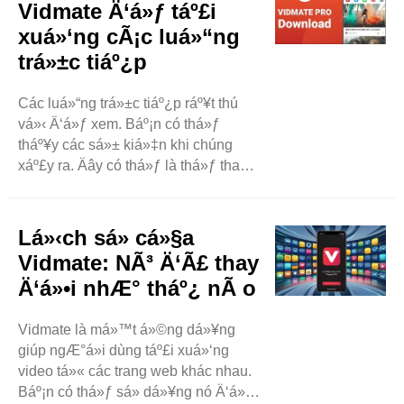
Vidmate Ä‘á»ƒ táº£i
Premium. Chúng ta sáº½ xem xét
xuá»‘ng cÃ¡c luá»“ng
nhá»¯ng gì ..
trá»±c tiáº¿p
Các luá»“ng trá»±c tiáº¿p ráº¥t thú
vá»‹ Ä‘á»ƒ xem. Báº¡n có thá»ƒ
tháº¥y các sá»± kiá»‡n khi chúng
xáº£y ra. Äây có thá»ƒ là thá»ƒ thao,
buá»•i hòa nháº¡c hoáº·c chÆ¡i
game. Äôi khi, báº¡n muá»‘n giá»¯
các luá»“ng trá»±c tiáº¿p này. Äó là
Lá»‹ch sá»­ cá»§a
nÆ¡i mà Vidmate Ä‘áº¿n. Vidmate là
Vidmate: NÃ³ Ä‘Ã£ thay
má»™t á»©ng ..
Ä‘á»•i nhÆ° tháº¿ nÃ o
Vidmate là má»™t á»©ng dá»¥ng
giúp ngÆ°á»i dùng táº£i xuá»‘ng
video tá»« các trang web khác nhau.
Báº¡n có thá»ƒ sá»­ dá»¥ng nó Ä‘á»ƒ