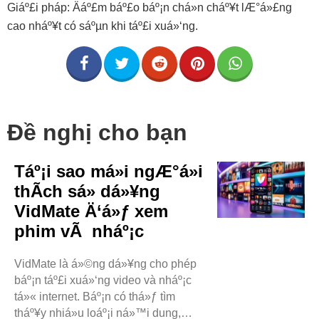
Giáº£i pháp: Äáº£m báº£o báº¡n chá»n cháº¥t lÆ°á»£ng
cao nháº¥t có sáºµn khi táº£i xuá»‘ng.
Đề nghị cho bạn
Táº¡i sao má»i ngÆ°á»i
thÃ­ch sá»­ dá»¥ng
VidMate Ä‘á»ƒ xem
phim vÃ nháº¡c
VidMate là á»©ng dá»¥ng cho phép
báº¡n táº£i xuá»‘ng video và nháº¡c
tá»« internet. Báº¡n có thá»ƒ tìm
tháº¥y nhiá»u loáº¡i ná»™i dung,