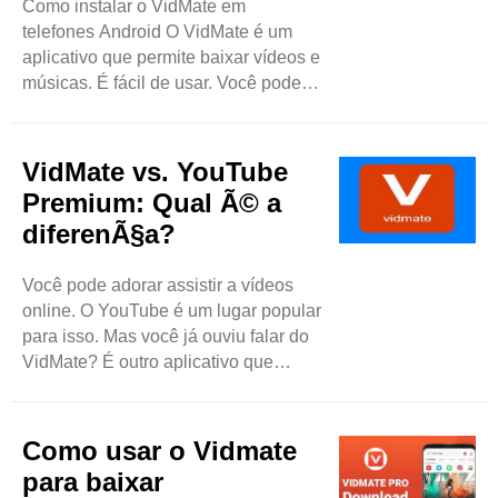
Como instalar o VidMate em
encontrar os ..
telefones Android O VidMate é um
aplicativo que permite baixar vídeos e
músicas. É fácil de usar. Você pode
obter vídeos de muitos sites
diferentes. Ele também permite
assistir a filmes e programas de TV
VidMate vs. YouTube
de graça. Muitas pessoas adoram
Premium: Qual Ã© a
usar o VidMate porque ele é simples
diferenÃ§a?
e funciona bem. Por que usar o
VidMate? Há muitos motivos para
Você pode adorar assistir a vídeos
usar o VidMate: Gratuito para usar: o
online. O YouTube é um lugar popular
VidMate é gratuito! ..
para isso. Mas você já ouviu falar do
VidMate? É outro aplicativo que
ajuda você a assistir a vídeos e
baixá-los. Vamos comparar o VidMate
e o YouTube Premium. Veremos o
Como usar o Vidmate
que cada um oferece. Dessa forma,
para baixar
você pode escolher o melhor para