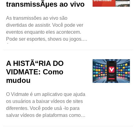
transmissÃµes ao vivo
você. O que é o YouTube Premium?
O YouTube Premium é um serviço
As transmissões ao vivo são
especial do YouTube. Quando você ..
divertidas de assistir. Você pode ver
eventos enquanto eles acontecem.
Pode ser esportes, shows ou jogos.
Às vezes, você quer manter essas
transmissões ao vivo. É aí que entra o
Vidmate. O Vidmate é um aplicativo
A HISTÃ“RIA DO
que ajuda a baixar vídeos e
VIDMATE: Como
transmissões ao vivo. Neste blog,
mudou
aprenderemos a usar o Vidmate para
baixar fluxos ao vivo facilmente. O
O Vidmate é um aplicativo que ajuda
que é Vidmate? O Vidmate é um
os usuários a baixar vídeos de sites
aplicativo ..
diferentes. Você pode usá -lo para
salvar vídeos de plataformas como
YouTube, Facebook e Instagram.
Muitas pessoas amam o Vidmate