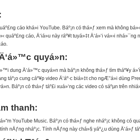
:
áº£ng cáo khá»i YouTube. Báº¡n có thá»ƒ xem mà không bá»‹ 
‹ quáº£ng cáo, Ä‘iá»u này ráº¥t tuyá»‡t Ä‘á»‘i vá»›i nhá»¯ng
cáo.
Ä‘á»™c quyá»n:
™i dung Ä‘á»™c quyá»n mà báº¡n không thá»ƒ tìm tháº¥y á»Ÿ
ng táº¡o cung cáº¥p video Ä‘áº·c biá»‡t cho ngÆ°á»i dùng Pr
n. Báº¡n có thá»ƒ táº£i xuá»‘ng các video có sáºµn trên nhiá»
âm thanh:
»“m YouTube Music. Báº¡n có thá»ƒ nghe nháº¡c không có quá
 tính nÄƒng nháº¡c. Tính nÄƒng này chá»§ yáº¿u dùng Ä‘á»ƒ táº