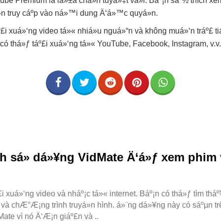
ube Premium là lá»±a chá»n tuyá»‡t vá»i. Báº¡n sáº½ thích x
n truy cáº­p vào ná»™i dung Ä‘á»™c quyá»n.
£i xuá»‘ng video tá»« nhiá»u nguá»“n và không muá»‘n tráº£ tiá
có thá»ƒ táº£i xuá»‘ng tá»« YouTube, Facebook, Instagram, v.v.,
Ã­ch sá»­ dá»¥ng VidMate Ä‘á»ƒ xem phim
xuá»‘ng video và nháº¡c tá»« internet. Báº¡n có thá»ƒ tìm tháº
 và chÆ°Æ¡ng trình truyá»n hình. á»¨ng dá»¥ng này có sáºµn tr
Mate vì nó Ä‘Æ¡n giáº£n và ..