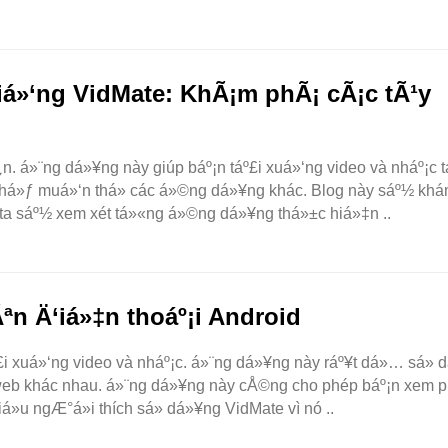
á»‘ng VidMate: KhÃ¡m phÃ¡ cÃ¡c tÃ¹y
 á»¨ng dá»¥ng này giúp báº¡n táº£i xuá»‘ng video và nháº¡c 
ó thá»ƒ muá»‘n thá»­ các á»©ng dá»¥ng khác. Blog này sáº½ kh
ta sáº½ xem xét tá»«ng á»©ng dá»¥ng thá»±c hiá»‡n ..
Ãªn Ä‘iá»‡n thoáº¡i Android
i xuá»‘ng video và nháº¡c. á»¨ng dá»¥ng này ráº¥t dá»… sá»­ 
ng web khác nhau. á»¨ng dá»¥ng này cÅ©ng cho phép báº¡n xem 
»u ngÆ°á»i thích sá»­ dá»¥ng VidMate vì nó ..