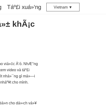
g
Táº£i xuá»‘ng
Vietnam ▼
á»± khÃ¡c
cho viá»‡c Ä‘ó. NhÆ°ng
em video và táº£i
ét nhá»¯ng gì má»—i
nháº¥t cho mình.
iá»n cho dá»‹ch vá»¥