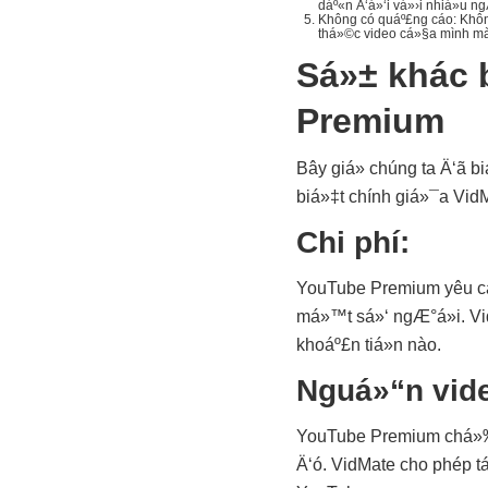
dáº«n Ä‘á»‘i vá»›i nhiá»u n
Không có quáº£ng cáo: Khôn
thá»©c video cá»§a mình mà
Sá»± khác 
Premium
Bây giá» chúng ta Ä‘ã 
biá»‡t chính giá»¯a Vi
Chi phí:
YouTube Premium yêu cáº
má»™t sá»‘ ngÆ°á»i. Vi
khoáº£n tiá»n nào.
Nguá»“n vid
YouTube Premium chá»‰ 
Ä‘ó. VidMate cho phép t