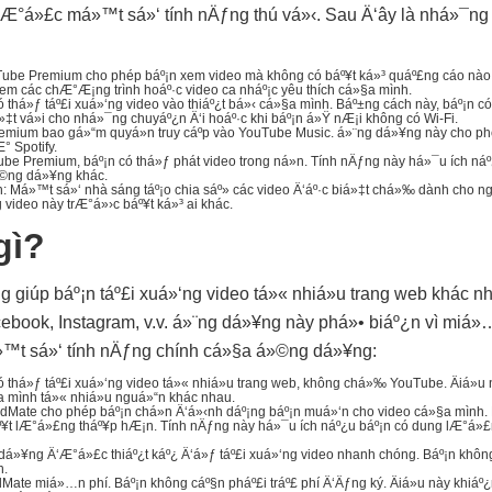
‘Æ°á»£c má»™t sá»‘ tính nÄƒng thú vá»‹. Sau Ä‘ây là nhá»¯ng g
ube Premium cho phép báº¡n xem video mà không có báº¥t ká»³ quáº£ng cáo nào. 
 xem các chÆ°Æ¡ng trình hoáº·c video ca nháº¡c yêu thích cá»§a mình.
ó thá»ƒ táº£i xuá»‘ng video vào thiáº¿t bá»‹ cá»§a mình. Báº±ng cách này, báº¡n 
yá»‡t vá»i cho nhá»¯ng chuyáº¿n Ä‘i hoáº·c khi báº¡n á»Ÿ nÆ¡i không có Wi-Fi.
mium bao gá»“m quyá»n truy cáº­p vào YouTube Music. á»¨ng dá»¥ng này cho ph
° Spotify.
Tube Premium, báº¡n có thá»ƒ phát video trong ná»n. Tính nÄƒng này há»¯u ích ná
»©ng dá»¥ng khác.
 Má»™t sá»‘ nhà sáng táº¡o chia sáº» các video Ä‘áº·c biá»‡t chá»‰ dành cho 
video này trÆ°á»›c báº¥t ká»³ ai khác.
gì?
giúp báº¡n táº£i xuá»‘ng video tá»« nhiá»u trang web khác nh
ebook, Instagram, v.v. á»¨ng dá»¥ng này phá»• biáº¿n vì miá
»™t sá»‘ tính nÄƒng chính cá»§a á»©ng dá»¥ng:
ó thá»ƒ táº£i xuá»‘ng video tá»« nhiá»u trang web, không chá»‰ YouTube. Äiá»u
§a mình tá»« nhiá»u nguá»“n khác nhau.
idMate cho phép báº¡n chá»n Ä‘á»‹nh dáº¡ng báº¡n muá»‘n cho video cá»§a mình. 
¥t lÆ°á»£ng tháº¥p hÆ¡n. Tính nÄƒng này há»¯u ích náº¿u báº¡n có dung lÆ°á»£n
dá»¥ng Ä‘Æ°á»£c thiáº¿t káº¿ Ä‘á»ƒ táº£i xuá»‘ng video nhanh chóng. Báº¡n không 
h.
ate miá»…n phí. Báº¡n không cáº§n pháº£i tráº£ phí Ä‘Äƒng ký. Äiá»u này khiáº¿