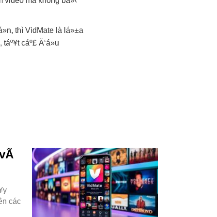
em video mà không bá»‹
»n, thì VidMate là lá»±a
 táº¥t cáº£ Ä‘á»u
 vÃ
¥y
ên các