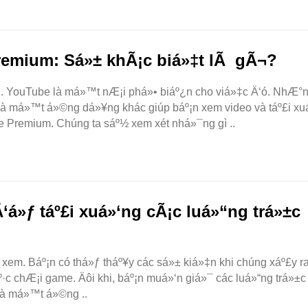
remium: Sá»± khÃ¡c biá»‡t lÃ gÃ¬?
¿n. YouTube là má»™t nÆ¡i phá»• biáº¿n cho viá»‡c Ä‘ó. NhÆ°
 là má»™t á»©ng dá»¥ng khác giúp báº¡n xem video và táº£i xu
 Premium. Chúng ta sáº½ xem xét nhá»¯ng gì ..
‘á»ƒ táº£i xuá»‘ng cÃ¡c luá»“ng trá»±c
ƒ xem. Báº¡n có thá»ƒ tháº¥y các sá»± kiá»‡n khi chúng xáº£y ra
º·c chÆ¡i game. Äôi khi, báº¡n muá»‘n giá»¯ các luá»“ng trá»±c
 là má»™t á»©ng ..