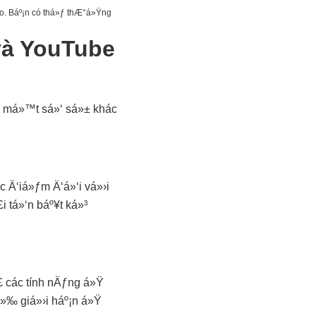
o. Báº¡n có thá»ƒ thÆ°á»Ÿng
và YouTube
m má»™t sá»‘ sá»± khác
 Ä‘iá»ƒm Ä‘á»‘i vá»›i
 tá»‘n báº¥t ká»³
 các tính nÄƒng á»Ÿ
á»‰ giá»›i háº¡n á»Ÿ