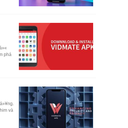
tá»«
ám phá
dá»¥ng.
phim và