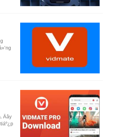
ng
á»‘ng
. Äây
 tiáº¿p