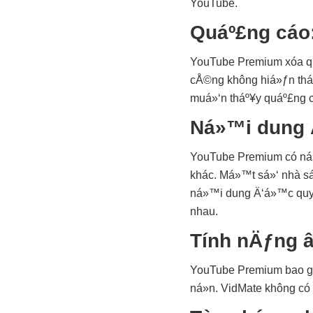
YouTube.
Quáº£ng cáo
YouTube Premium xóa qu
cÅ©ng không hiá»ƒn thá»
muá»‘n tháº¥y quáº£ng 
Ná»™i dung 
YouTube Premium có ná»
khác. Má»™t sá»‘ nhà sá
ná»™i dung Ä‘á»™c quyá»
nhau.
Tính nÄƒng 
YouTube Premium bao gá
ná»n. VidMate không có