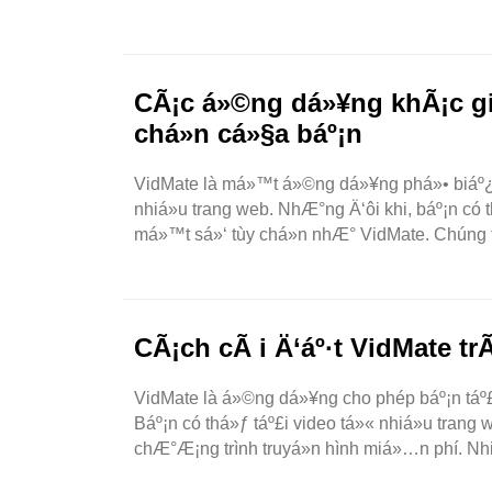
CÃ¡c á»©ng dá»¥ng khÃ¡c gi
chá»n cá»§a báº¡n
VidMate là má»™t á»©ng dá»¥ng phá»• biáº¿n.
nhiá»u trang web. NhÆ°ng Ä‘ôi khi, báº¡n c
má»™t sá»‘ tùy chá»n nhÆ° VidMate. Chúng 
CÃ¡ch cÃ i Ä‘áº·t VidMate tr
VidMate là á»©ng dá»¥ng cho phép báº¡n táº£
Báº¡n có thá»ƒ táº£i video tá»« nhiá»u tra
chÆ°Æ¡ng trình truyá»n hình miá»…n phí. Nhiá