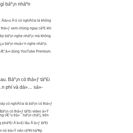
ì báº¡n nháº­n
Äiá»u Ä‘ó có nghÄ©a là không
có thá»ƒ xem chúng ngay cáº£ khi
ép báº¡n nghe nháº¡c mà không
º¿u báº¡n muá»‘n nghe nháº¡c
ngÆ°á»i dùng YouTube Premium.
au. Báº¡n có thá»ƒ táº£i
»…n phí và dá»… sá»­
 này có nghÄ©a là báº¡n có thá»ƒ
Báº¡n có thá»ƒ táº£i video á»Ÿ
g lÆ°u trá»¯ háº¡n cháº¿ trên
pháº£i Ä‘á»£i lâu Ä‘á»ƒ táº£i
n nó trá»Ÿ nên ráº¥t háº¥p