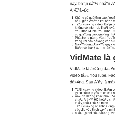
này, báº¡n sáº½ nháº­n Ä
Ä‘Æ°á»£c:
Không có quáº£ng cáo: YouT
bá»‹ gián Ä‘oáº¡n khi báº¡n
Táº£i xuá»‘ng video: Báº¡n c
không có internet. Tháº­t tu
YouTube Music: YouTube Pre
có quáº£ng cáo, giá»‘ng nhÆ
Phát trong ná»n: Vá»›i You
trong khi sá»­ dá»¥ng các á
Ná»™i dung Ä‘á»™c quyá»n:
Báº¡n có thá»ƒ xem nhá»¯ng 
VidMate là 
VidMate là á»©ng dá»¥ng 
video tá»« YouTube, Fac
dá»¥ng. Sau Ä‘ây là má
Táº£i xuá»‘ng video: Báº¡n c
lÆ°u các clip yêu thích cá»
Äá»‹nh dáº¡ng khác nhau: V
cháº¿ Ä‘á»™ HD hoáº·c cháº
thiáº¿t bá»‹ cá»§a mình.
Táº£i xuá»‘ng nhanh: á»¨ng 
các clip yêu thích cá»§a mìn
Miá»…n phí sá»­ dá»¥ng: VidM