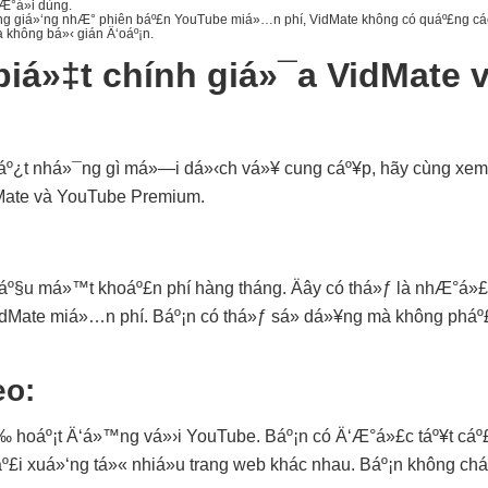
gÆ°á»i dùng.
g giá»‘ng nhÆ° phiên báº£n YouTube miá»…n phí, VidMate không có quáº£ng cá
 không bá»‹ gián Ä‘oáº¡n.
biá»‡t chính giá»¯a VidMate 
biáº¿t nhá»¯ng gì má»—i dá»‹ch vá»¥ cung cáº¥p, hãy cùng xe
dMate và YouTube Premium.
§u má»™t khoáº£n phí hàng tháng. Äây có thá»ƒ là nhÆ°á»£c
dMate miá»…n phí. Báº¡n có thá»ƒ sá»­ dá»¥ng mà không pháº£i
eo:
hoáº¡t Ä‘á»™ng vá»›i YouTube. Báº¡n có Ä‘Æ°á»£c táº¥t cáº£
áº£i xuá»‘ng tá»« nhiá»u trang web khác nhau. Báº¡n không ch