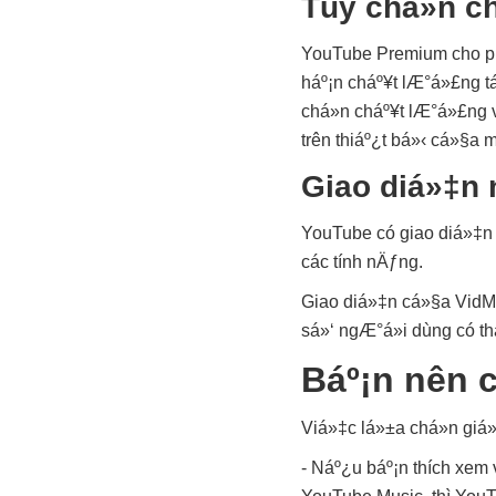
Tùy chá»n c
YouTube Premium cho phé
háº¡n cháº¥t lÆ°á»£ng t
chá»n cháº¥t lÆ°á»£ng v
trên thiáº¿t bá»‹ cá»§a m
Giao diá»‡n 
YouTube có giao diá»‡n 
các tính nÄƒng.
Giao diá»‡n cá»§a VidM
sá»‘ ngÆ°á»i dùng có th
Báº¡n nên c
Viá»‡c lá»±a chá»n gi
- Náº¿u báº¡n thích xe