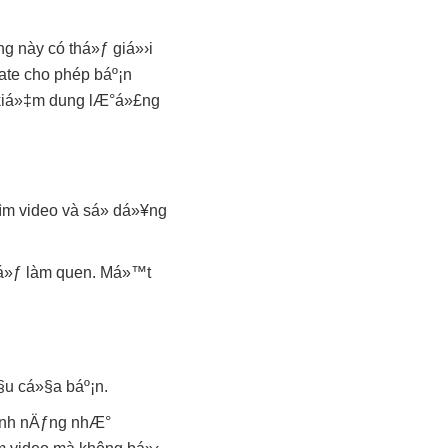
g này có thá»ƒ giá»›i
ate cho phép báº¡n
t kiá»‡m dung lÆ°á»£ng
ìm video và sá»­ dá»¥ng
‘á»ƒ làm quen. Má»™t
u cá»§a báº¡n.
tính nÄƒng nhÆ°