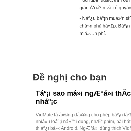
YouTube Music, thì YouT
gián Ä‘oáº¡n và có quyá»
- Náº¿u báº¡n muá»‘n táº
chá»n phù há»£p. Báº¡n 
miá»…n phí.
Đề nghị cho bạn
Táº¡i sao má»i ngÆ°á»i th
nháº¡c
VidMate là á»©ng dá»¥ng cho phép báº¡n táº£i 
nhiá»u loáº¡i ná»™i dung, nhÆ° phim, bài hát
thiáº¿t bá»‹ Android. NgÆ°á»i dùng thích Vid