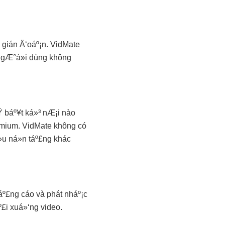
gián Ä‘oáº¡n. VidMate
 ngÆ°á»i dùng không
 báº¥t ká»³ nÆ¡i nào
emium. VidMate không có
u ná»n táº£ng khác
º£ng cáo và phát nháº¡c
£i xuá»‘ng video.