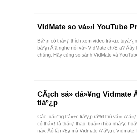
VidMate so vá»›i YouTube P
Báº¡n có thá»ƒ thích xem video trá»±c tuyáº
báº¡n Ä‘ã nghe nói vá» VidMate chÆ°a? Äây
chúng. Hãy cùng so sánh VidMate và YouTube
CÃ¡ch sá»­ dá»¥ng Vidmate Ä
tiáº¿p
Các luá»“ng trá»±c tiáº¿p ráº¥t thú vá»‹ Ä‘á»
có thá»ƒ là thá»ƒ thao, buá»•i hòa nháº¡c hoá
này. Äó là nÆ¡i mà Vidmate Ä‘áº¿n. Vidmate