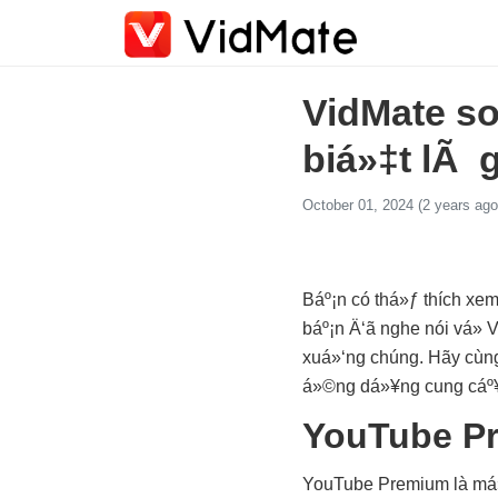
VidMate so
biá»‡t lÃ 
October 01, 2024 (2 years ago
Báº¡n có thá»ƒ thích xe
báº¡n Ä‘ã nghe nói vá»
xuá»‘ng chúng. Hãy cùn
á»©ng dá»¥ng cung cáº¥p
YouTube Pr
YouTube Premium là má»™