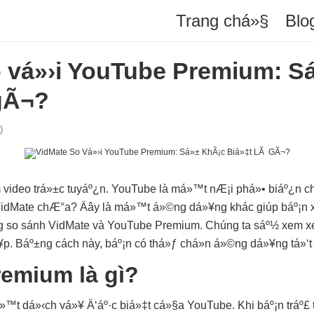
Trang chá»§
Blo
 vá»›i YouTube Premium: S
gÃ¬?
)
m video trá»±c tuyáº¿n. YouTube là má»™t nÆ¡i phá»• biáº¿n 
 VidMate chÆ°a? Äây là má»™t á»©ng dá»¥ng khác giúp báº¡n x
g so sánh VidMate và YouTube Premium. Chúng ta sáº½ xem x
. Báº±ng cách này, báº¡n có thá»ƒ chá»n á»©ng dá»¥ng tá»‘t 
emium là gì?
t dá»‹ch vá»¥ Ä‘áº·c biá»‡t cá»§a YouTube. Khi báº¡n tráº£ t