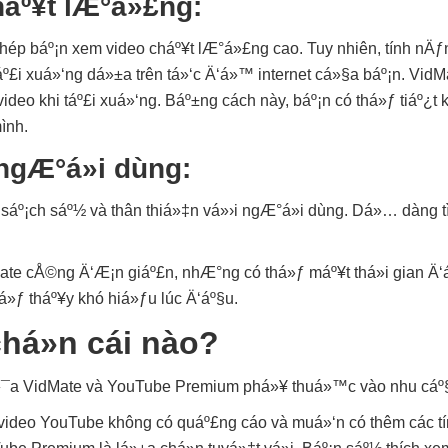
háº¥t lÆ°á»£ng:
p báº¡n xem video cháº¥t lÆ°á»£ng cao. Tuy nhiên, tính nÄƒn
áº£i xuá»‘ng dá»±a trên tá»‘c Ä‘á»™ internet cá»§a báº¡n. VidM
ideo khi táº£i xuá»‘ng. Báº±ng cách này, báº¡n có thá»ƒ tiáº¿
ình.
ngÆ°á»i dùng:
sáº¡ch sáº½ và thân thiá»‡n vá»›i ngÆ°á»i dùng. Dá»… dàng t
ate cÅ©ng Ä‘Æ¡n giáº£n, nhÆ°ng có thá»ƒ máº¥t thá»i gian Ä
á»ƒ tháº¥y khó hiá»ƒu lúc Ä‘áº§u.
há»n cái nào?
á»¯a VidMate và YouTube Premium phá»¥ thuá»™c vào nhu cáº§
m video YouTube không có quáº£ng cáo và muá»‘n có thêm các 