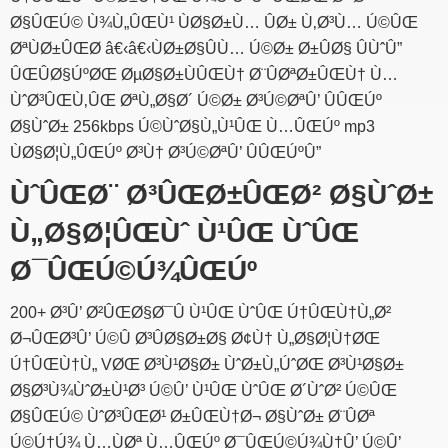
Ø§ÛŒÚ© Ù¾Ù„ÛŒÙ¹ ÙØ§Ø±Ù… ÛØ± Ù‚Ø³Ù… Ú©ÛŒ
ØªÙØ±ÛŒØ­ â€‹â€‹ÙØ±Ø§ÛÙ… Ú©Ø± Ø±ÛØ§ ÛÙˆÛ”
ÛŒÛØ§ÚºØŒ ØµØ§Ø±ÙÛŒÙ† Ø¨ÛØªØ±ÛŒÙ† Ù…
ÙˆØ³ÛŒÙ‚ÛŒ ØªÙ„Ø§Ø´ Ú©Ø± Ø³Ú©ØªÛ’ ÛÛŒÚº
Ø§ÙˆØ± 256kbps Ú©ÙˆØ§Ù„Ù¹ÛŒ Ù…ÛŒÚº mp3
ÙØ§Ø¦Ù„ÛŒÚº Ø³Ù† Ø³Ú©ØªÛ’ ÛÛŒÚºÛ”
ÙˆÛŒØ¨ Ø³ÛŒØ±ÛŒØ² Ø§ÙˆØ±
Ù„Ø§Ø¦ÛŒÙˆ Ù¹ÛŒ ÙˆÛŒ
Ø¯ÛŒÚ©Ú¾ÛŒÚº
200+ Ø³Û’ Ø²ÛŒØ§Ø¯Û Ù¹ÛŒ ÙˆÛŒ Ú†ÛŒÙ†Ù„Ø²
Ø¬ÛŒØ³Û’ Ú©Û Ø³ÛØ§Ø±Ø§ Ø¢Ù† Ù„Ø§Ø¦Ù†ØŒ
Ú†ÛŒÙ†Ù„ VØŒ Ø³Ù¹Ø§Ø± ÙˆØ±Ù„ÚˆØŒ Ø³Ù¹Ø§Ø±
Ø§Ø³Ù¾ÙˆØ±Ù¹Ø³ Ú©Û’ Ù¹ÛŒ ÙˆÛŒ Ø´ÙˆØ² Ú©ÛŒ
Ø§ÛŒÚ© ÙˆØ³ÛŒØ¹ Ø±ÛŒÙ†Ø¬ Ø§ÙˆØ± Ø¨ÛØª
Ú©Ú†Ú¾ Ù…ÙØª Ù…ÛŒÚº Ø¯ÛŒÚ©Ú¾Ù†Û’ Ú©Û’