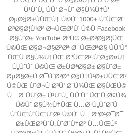
ÙˆÛŒÚˆÛŒÙˆ ÚˆØ§Ø¤Ù†Ù„ÙˆÚˆØ±
Ù¹ÙˆÙ„ ÛÛ’ Ø¬Ùˆ Ø§Ù¾Ù†Û’
ØµØ§Ø±ÙÛŒÙ† Ú©Ùˆ 1000+ ÙˆÛŒØ¨
Ø³Ø§Ø¦Ù¹Ø³ Ø¬ÛŒØ³Û’ Ú©Û Facebook
Ø§ÙˆØ± YouTube ØªÚ© Ø±Ø³Ø§Ø¦ÛŒ
Ú©ÛŒ Ø§Ø¬Ø§Ø²Øª Ø¯ÛŒØªØ§ ÛÛ’Û”
ÛŒÛ Ø§Ù¾Ù†ÛŒ ØªÛŒØ² ÚˆØ§Ø¤Ù†
Ù„ÙˆÚˆ Ú©ÛŒ Ø±ÙØªØ§Ø± Ø§ÙˆØ±
ØµØ§Ø±Ù Ø¯ÙˆØ³Øª Ø§Ù†Ù¹Ø±ÙÛŒØ³
Ú©ÛŒ ÙˆØ¬Û Ø³Û’ Ø¨Ú¾ÛŒ Ø§ÛŒÚ©
Ù…Ø´ÛÙˆØ± Ù¹ÙˆÙ„ ÛÛ’Û” ÛŒÛ Ø¢Ù¾
Ú©Ùˆ Ø§Ù¾Ù†ÛŒ Ù…Ø·Ù„ÙˆØ¨Û
ÙˆÛŒÚˆÛŒÙˆØ² Ú©Ùˆ Ù…ØªØ¹Ø¯Ø¯
Ø±ÛŒØ²ÙˆÙ„ÙˆØ´Ù†Ø² Ù…ÛŒÚº