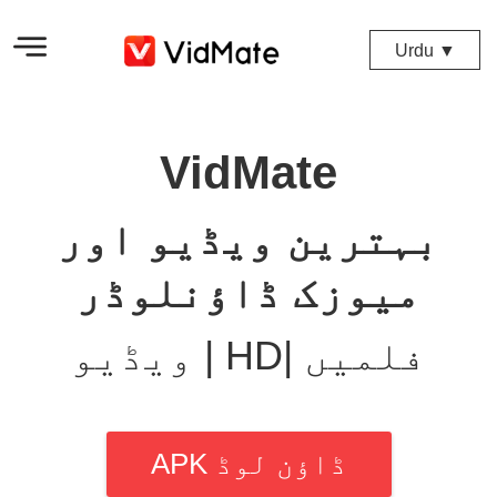
Urdu ▼
VidMate
بہترین ویڈیو اور
میوزک ڈاؤنلوڈر
ویڈیو | HD| فلمیں
APK ڈاؤن لوڈ