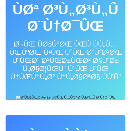
ÙØª Ø³Ù„Ø³Ù„Û
Ø¨Ù†Ø¯ÛŒ
Ø¬ÛŒ ÛØ§ÚºØŒ ÛŒÛ ÙÙ„Ù…
ÛŒÚºØŒ Ù¹ÛŒ ÙˆÛŒ Ø´ÙˆØ²ØŒ
ÙˆÛŒØ¨ Ø³ÛŒØ±ÛŒØ² Ø§ÙˆØ±
Ù„Ø§Ø¦ÛŒÙˆ Ù¹ÛŒ ÙˆÛŒ
Ú†ÛŒÙ†Ù„Ø² Ú†Ù„Ø§ØªØ§ ÛÛ’Û”