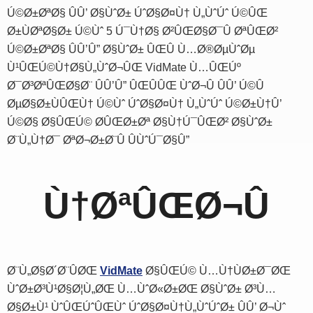
Ú©Ø±ØªØ§ ÛÛ’ Ø§ÙˆØ± ÚˆØ§Ø¤Ù† Ù„ÙˆÚˆ Ú©ÛŒ
Ø±ÙØªØ§Ø± Ú©Ùˆ 5 Ú¯Ù†Ø§ Ø²ÛŒØ§Ø¯Û ØªÛŒØ²
Ú©Ø±ØªØ§ ÛÛ’Û” Ø§ÙˆØ± ÛŒÛ Ù…Ø®ØµÙˆØµ
Ù¹ÛŒÚ©Ù†Ø§Ù„ÙˆØ¬ÛŒ VidMate Ù…ÛŒÚº
Ø¯Ø³ØªÛŒØ§Ø¨ ÛÛ’Û” ÛŒÛÛŒ ÙˆØ¬Û ÛÛ’ Ú©Û
ØµØ§Ø±ÙÛŒÙ† Ú©Ùˆ ÚˆØ§Ø¤Ù† Ù„ÙˆÚˆ Ú©Ø±Ù†Û’
Ú©Ø§ Ø§ÛŒÚ© Ø­ÛŒØ±Øª Ø§Ù†Ú¯ÛŒØ² Ø§ÙˆØ±
Ø¨Ù„Ù†Ø¯ ØªØ¬Ø±Ø¨Û ÛÙˆÚ¯Ø§Û”
Ù†ØªÛŒØ¬Û
Ø¨Ù„Ø§Ø´Ø¨ÛØŒ
VidMate
Ø§ÛŒÚ© Ù…Ù†ÙØ±Ø¯ØŒ
ÙˆØ±Ø³Ù¹Ø§Ø¦Ù„ØŒ Ù…ÙˆØ«Ø±ØŒ Ø§ÙˆØ± Ø³Ù…
Ø§Ø±Ù¹ ÙˆÛŒÚˆÛŒÙˆ ÚˆØ§Ø¤Ù†Ù„ÙˆÚˆØ± ÛÛ’ Ø¬Ùˆ