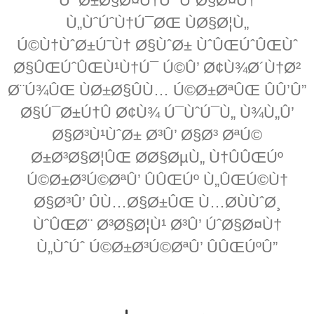
Ú¯Ø±Ø§Ø¤Ù†Úˆ ÚˆØ§Ø¤Ù†
Ù„ÙˆÚˆÙ†Ú¯ØŒ ÙØ§Ø¦Ù„
Ú©Ù†ÙˆØ±Ú˜Ù† Ø§ÙˆØ± ÙˆÛŒÚˆÛŒÙˆ
Ø§ÛŒÚˆÛŒÙ¹Ù†Ú¯ Ú©Û’ Ø¢Ù¾Ø´Ù†Ø²
Ø¨Ú¾ÛŒ ÙØ±Ø§ÛÙ… Ú©Ø±ØªÛŒ ÛÛ’Û”
Ø§Ú¯Ø±Ú†Û Ø¢Ù¾ Ú¯ÙˆÚ¯Ù„ Ù¾Ù„Û’
Ø§Ø³Ù¹ÙˆØ± Ø³Û’ Ø§Ø³ ØªÚ©
Ø±Ø³Ø§Ø¦ÛŒ Ø­Ø§ØµÙ„ Ù†ÛÛŒÚº
Ú©Ø±Ø³Ú©ØªÛ’ ÛÛŒÚº Ù„ÛŒÚ©Ù†
Ø§Ø³Û’ ÛÙ…Ø§Ø±ÛŒ Ù…Ø­ÙÙˆØ¸
ÙˆÛŒØ¨ Ø³Ø§Ø¦Ù¹ Ø³Û’ ÚˆØ§Ø¤Ù†
Ù„ÙˆÚˆ Ú©Ø±Ø³Ú©ØªÛ’ ÛÛŒÚºÛ”