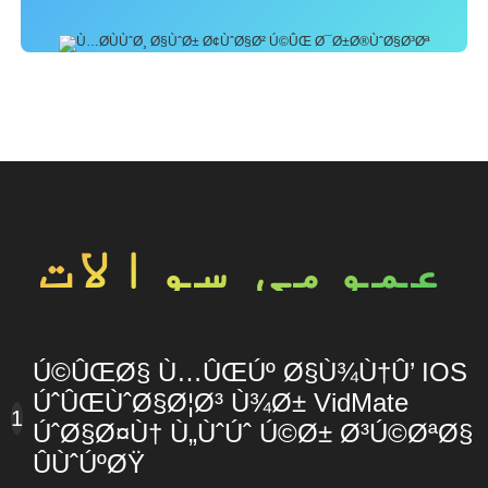
عمومی سوالات
Ú©ÛŒØ§ Ù…ÛŒÚº Ø§Ù¾Ù†Û’ IOS
ÚˆÛŒÙˆØ§Ø¦Ø³ Ù¾Ø± VidMate
1
ÚˆØ§Ø¤Ù† Ù„ÙˆÚˆ Ú©Ø± Ø³Ú©ØªØ§
ÛÙˆÚºØŸ