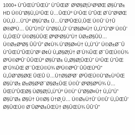
1000+ ÙˆÛŒÚˆÛŒÙˆ ÙˆÛŒØ¨ Ø³Ø§Ø¦Ù¹Ø³ØŒ Ø§ÙˆØ±
HD Ú©ÙˆØ§Ù„Ù¹ÛŒ Ù…ÛŒÚº Ù¹ÛŒ ÙˆÛŒ Ø´ÙˆØ²ØŒ
ÙÙ„Ù…ÙˆÚº Ø§ÙˆØ± Ù…ÙˆØ³ÛŒÙ‚ÛŒ Ú©Û’ Ù†Û
Ø®ØªÙ… ÛÙˆÙ†Û’ ÙˆØ§Ù„Û’ ÚˆØ§Ø¤Ù† Ù„ÙˆÚˆØ² Ú©Û’
Ù„ÛŒÛ’ Ú©Ø§ÙÛŒ ØªØ¹Ø§ÙˆÙ† ÙØ±Ø§ÛÙ…
Ú©Ø±ØªØ§ ÛÛ’Û” Ø¢Ù¾ ÚˆØ§Ø¤Ù† Ù„ÙˆÚˆ Ú©Ø±Ø¯Û
ÙˆÛŒÚˆÛŒÙˆØ² Ø¢Ù Ù„Ø§Ø¦Ù† Ø¨Ú¾ÛŒ Ø¯ÛŒÚ©Ú¾
Ø³Ú©ØªÛ’ ÛÛŒÚº Ø§ÙˆØ± Ù„Ø§Ø¦ÛŒÙˆ Ù¹ÛŒ ÙˆÛŒ
Ø¨Ú¾ÛŒ Ø¯ÛŒÚ©Ú¾ Ø³Ú©ØªÛ’ ÛÛŒÚºÛ”
Ù„ÛØ°Ø§ØŒ ÛŒÛ Ù…Ù†Ø§Ø³Ø¨ Ø³ÛŒÚ©ÙˆØ±Ù¹ÛŒ
Ø§ÙˆØ± Ø±Ø§Ø²Ø¯Ø§Ø±ÛŒ Ú©Û’ Ø³Ø§ØªÚ¾ Ù…
ÛŒÚˆÛŒØ§ ÙØ§Ø¦Ù„ÙˆÚº Ú©Ùˆ ÚˆØ§Ø¤Ù† Ù„ÙˆÚˆ
Ø§ÙˆØ± Ø§Ù† Ú©Ø§ Ù†Ø¸Ù… Ú©Ø±Ù†Û’ Ú©Û’ Ù„ÛŒÛ’
Ø§ÛŒÚ© Ø¨ÛØªØ±ÛŒÙ† Ø§ÛŒÙ¾ ÛÛ’Û”