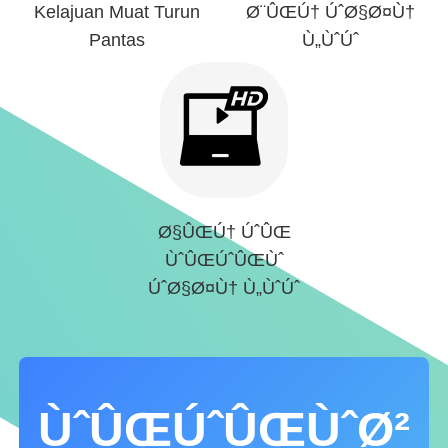
Kelajuan Muat Turun
Ø¨ÛŒÚ† ÚˆØ§Ø¤Ù†
Pantas
Ù„ÙˆÚˆ
Ø§ÛŒÚ† ÚˆÛŒ
ÙˆÛŒÚˆÛŒÙˆ
ÚˆØ§Ø¤Ù† Ù„ÙˆÚˆ
ÙˆÛŒÚˆÛŒÙˆØ²