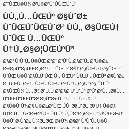
Ø¯ÛŒÚ©Ú¾ Ø³Ú©ØªÛ’ ÛÛŒÚºÛ”
ÙÙ„Ù…ÛŒÚº Ø§ÙˆØ±
ÙˆÛŒÚˆÛŒÙˆØ² ÙÙ„ Ø§ÛŒÚ†
ÚˆÛŒ Ù…ÛŒÚº
Ú†Ù„Ø§Ø¦ÛŒÚºÛ”
Ø§Ø³ Ù¹ÙˆÙ„ Ú©ÛŒ Ø³Ø¨ Ø³Û’ Ù‚Ø§Ø¨Ù„ Ø°Ú©Ø±
Ø®ØµÙˆØµÛŒØ§Øª Ù…ÛŒÚº Ø³Û’ Ø§ÛŒÚ© Ø§ÛŒÚ†
ÚˆÛŒ Ú©ÙˆØ§Ù„Ù¹ÛŒ Ù…ÛŒÚº ÙÙ„Ù…ÛŒÚº Ø§ÙˆØ±
Ø¯ÛŒÚ¯Ø± ÙˆÛŒÚˆÛŒÙˆØ² Ú†Ù„Ø§Ù†Ø§ ÛÛ’Û”
Ø§ÛŒÙ¾ Ù…Ø®ØªÙ„Ù Ø³Ø§Ø¦Ù¹ÙˆÚº Ø³Û’ ØªÙ…Ø§Ù…
ÙˆÛŒÚˆÛŒÙˆØ² Ø§ÙˆØ± ÙÙ„Ù…ÙˆÚº Ú©Ùˆ
Ø§Ú©Ù¹Ú¾Ø§ Ú©Ø±ØªÛŒ ÛÛ’ Ø§ÙˆØ± Ø§Ù† Ú©Ø§
Ù†Ø¸Ù… Ú©Ø±ØªÛŒ ÛÛ’Û” Ù„ÛØ°Ø§ØŒ Ù†ØªÛŒØ¬Û’
Ú©Û’ Ø·ÙˆØ± Ù¾Ø±ØŒ Ø¢Ù¾ Ø§Ø³ Ù¹ÙˆÙ„ Ú©Û’
Ø°Ø±ÛŒØ¹Û’ Ø§Ù¾Ù†Û’ Ù¾Ø³Ù†Ø¯ÛŒØ¯Û