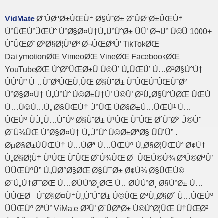
VidMate
Ø¨ÛØªØ±ÛŒÙ† Ø§ÙˆØ± Ø¨ÛØªØ±ÛŒÙ†
ÙˆÛŒÚˆÛŒÙˆ ÚˆØ§Ø¤Ù†Ù„ÙˆÚˆØ± ÛÛ’ Ø¬Ùˆ Ú©Û 1000+
ÙˆÛŒØ¨ Ø³Ø§Ø¦Ù¹Ø³ Ø¬ÛŒØ³Û’ TikTokØŒ
DailymotionØŒ VimeoØŒ VineØŒ FacebookØŒ
YouTubeØŒ ÙˆØºÛŒØ±Û Ú©Û’ Ù„ÛŒÛ’ Ù…Ø¹Ø§ÙˆÙ†
ÛÛ’Û” Ù…ÙˆØ³ÛŒÙ‚ÛŒ Ø§ÙˆØ± ÙˆÛŒÚˆÛŒÙˆØ²
ÚˆØ§Ø¤Ù† Ù„ÙˆÚˆ Ú©Ø±Ù†Û’ Ú©Û’ Ø¹Ù„Ø§ÙˆÛØŒ ÛŒÛ
Ù…Ú©Ù…Ù„ Ø§ÛŒÚ† ÚˆÛŒ ÙØ§Ø±Ù…ÛŒÙ¹ Ù…
ÛŒÚº ÙÙ„Ù…ÙˆÚº Ø§ÙˆØ± Ù¹ÛŒ ÙˆÛŒ Ø´ÙˆØ² Ú©Ùˆ
Ø¨Ú¾ÛŒ ÚˆØ§Ø¤Ù† Ù„ÙˆÚˆ Ú©Ø±ØªØ§ ÛÛ’Û” .
ØµØ§Ø±ÙÛŒÙ† Ù…ÙØª Ù…ÛŒÚº Ù„Ø§Ø¦ÛŒÙˆ Ø¢Ù†
Ù„Ø§Ø¦Ù† Ù¹ÛŒ ÙˆÛŒ Ø¨Ú¾ÛŒ Ø¯ÛŒÚ©Ú¾ Ø³Ú©ØªÛ’
ÛÛŒÚºÛ” Ù„ÛØ°Ø§ØŒ Ø§Ú¯Ø± Ø¢Ù¾ Ø§ÛŒÚ©
Ø¨Ù„Ù†Ø¯ØŒ Ù…Ø­ÙÙˆØ¸ØŒ Ù…Ø­ÙÙˆØ¸ Ø§ÙˆØ± Ù…
ÙÛŒØ¯ ÚˆØ§Ø¤Ù†Ù„ÙˆÚˆØ± Ú©ÛŒ ØªÙ„Ø§Ø´ Ù…ÛŒÚº
ÛÛŒÚº ØªÙˆ ViMate Ø³Û’ Ø¨ÛØªØ± Ú©ÙˆØ¦ÛŒ Ú†ÛŒØ²