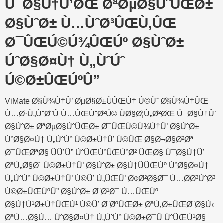
Ú¯Ø§Ù†Û’ØŒ ØªØµØ§ÙˆÛŒØ±
Ø§ÙˆØ± Ù…ÙˆØ³ÛŒÙ‚ÛŒ
Ø¯ÛŒÚ©Ú¾ÛŒÚº Ø§ÙˆØ±
ÚˆØ§Ø¤Ù† Ù„ÙˆÚˆ
Ú©Ø±ÛŒÚºÛ”
ViMate Ø§Ù¾Ù†Û’ ØµØ§Ø±ÙÛŒÙ† Ú©Ùˆ Ø§Ù¾Ù†ÛŒ
Ù…Ø·Ù„ÙˆØ¨Û Ù…ÛŒÙˆØ²Ú© ÙØ§Ø¦Ù„Ø²ØŒ Ú¯Ø§Ù†Û’
Ø§ÙˆØ± ØªØµØ§ÙˆÛŒØ± Ø¯ÛŒÚ©Ú¾Ù†Û’ Ø§ÙˆØ±
ÚˆØ§Ø¤Ù† Ù„ÙˆÚˆ Ú©Ø±Ù†Û’ Ú©ÛŒ Ø§Ø¬Ø§Ø²Øª
Ø¯ÛŒØªØ§ ÛÛ’Û” ÙˆÛŒÚˆÛŒÙˆØ² ÛŒØ§ Ú¯Ø§Ù†Û’
ØªÙ„Ø§Ø´ Ú©Ø±Ù†Û’ Ø§ÙˆØ± Ø§Ù†ÛÛŒÚº ÚˆØ§Ø¤Ù†
Ù„ÙˆÚˆ Ú©Ø±Ù†Û’ Ú©Û’ Ù„ÛŒÛ’ Ø¢Ø²Ø§Ø¯ Ù…Ø­Ø³ÙˆØ³
Ú©Ø±ÛŒÚºÛ” Ø§ÙˆØ± Ø¨Ø¹Ø¯ Ù…ÛŒÚº
Ø§Ù†Ù¹Ø±Ù†ÛŒÙ¹ Ú©Û’ Ø¨ØºÛŒØ± ØªÙ‚Ø±ÛŒØ¨Ø§Ù‹
ØªÙ…Ø§Ù… ÚˆØ§Ø¤Ù† Ù„ÙˆÚˆ Ú©Ø±Ø¯Û ÚˆÛŒÙ¹Ø§