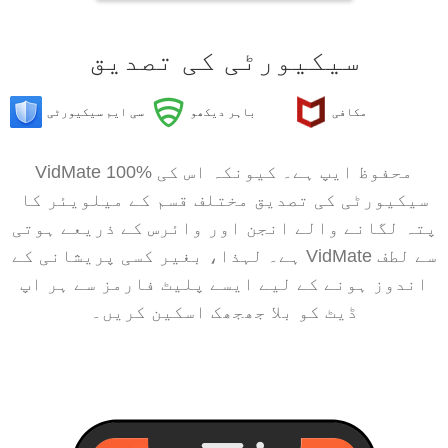
سیکیورٹی کی تصدیق
مکافی
باہر دیکھو
سی ایم سیکیورٹی
VidMate 100% محفوظ ایپ ہے۔ کیونکہ اس کی
سیکیورٹی کی تصدیق مختلف قسم کے میلویئر کا
پتہ لگانے والے انجن اور وائرس کے ذریعے ہوتی
ہے۔ لہذا، بغیر کسی پریشانی کے VidMate سے لطف
اندوز ہونے کے لیے ایسے پلیٹ فارمز سے ہر اپ
ڈیٹ کو بلا جھجھک اسکین کریں۔