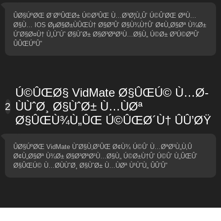
ÛØ§ÚºØŒ Ø¨ØºÛŒØ± Ú©Ø³ÛŒ Ù…Ø³Ø¦Ù„Û’ Ú©Û’ØŒ ØªÙ…
Ø§Ù… IOS ØµØ§Ø±ÙÛŒÙ† Ø§Ø³Û’ Ø§Ù¾Ù†Û’ Ø¢Ù„Ø§Øª Ù¾Ø±
ÚˆØ§Ø¤Ù† Ù„ÙˆÚˆ Ø§ÙˆØ± Ø§Ø³ØªØ¹Ù…Ø§Ù„ Ú©Ø± Ø³Ú©ØªÛ’
ÛÛŒÚºÛ”
Ú©ÛŒØ§ VidMate Ø§ÛŒÚ© Ù…Ø­
ÙÙˆØ¸ Ø§ÙˆØ± Ù…ÙØª
2
Ø§ÛŒÙ¾Ù„ÛŒ Ú©ÛŒØ´Ù† ÛÛ’ØŸ
ÛØ§ÚºØŒ VidMate ÙˆØ§Ù‚Ø¹ÛŒ Ø¢Ù¾ Ú©Û’ Ù…ØªØ¹Ù„Ù‚Û
Ø¢Ù„Ø§Øª Ù¾Ø± Ø§Ø³ØªØ¹Ù…Ø§Ù„ Ú©Ø±Ù†Û’ Ú©Û’ Ù„ÛŒÛ’
Ø§ÛŒÚ© Ù…Ø­ÙÙˆØ¸ Ø§ÙˆØ± Ù…ÙØª Ù¹ÙˆÙ„ ÛÛ’Û”