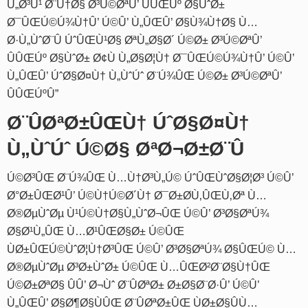
Ù„Ø³Ù¹ Ø¨Ù†Ø§ Ø³Ú©ØªÛ’ ÛÛŒÚº Ø§ÙˆØ±
Ø¯ÛŒÚ©Ú¾Ù†Û’ Ú©Û’ Ù„ÛŒÛ’ Ø§Ù¾Ù†Ø§ Ù…
Ø·Ù„ÙˆØ¨Û ÚˆÛŒÙ¹Ø§ ØªÙ„Ø§Ø´ Ú©Ø± Ø³Ú©ØªÛ’
ÛÛŒÚº Ø§ÙˆØ± Ø¢Ù Ù„Ø§Ø¦Ù† Ø¯ÛŒÚ©Ú¾Ù†Û’ Ú©Û’
Ù„ÛŒÛ’ ÚˆØ§Ø¤Ù† Ù„ÙˆÚˆ Ø¨Ú¾ÛŒ Ú©Ø± Ø³Ú©ØªÛ’
ÛÛŒÚºÛ”
Ø¨ÛØªØ±ÛŒÙ† ÚˆØ§Ø¤Ù†
Ù„ÙˆÚˆ Ú©Ø§ ØªØ¬Ø±Ø¨Û
Ú©Ø³ÛŒ Ø¨Ú¾ÛŒ Ù…Ù†Ø³Ù„Ú© ÚˆÛŒÙˆØ§Ø¦Ø³ Ú©Û’
Ø°Ø±ÛŒØ¹Û’ Ú©Ù†Ú©Ø´Ù† Ø¯Ø±Ø­Ù‚ÛŒÙ‚Øª Ù…
Ø®ØµÙˆØµ Ù¹Ú©Ù†Ø§Ù„ÙˆØ¬ÛŒ Ú©Û’ Ø³Ø§ØªÚ¾
Ø§Ø¹Ù„ÛŒ Ù…Ø¹ÛŒØ§Ø± Ú©ÛŒ
ÙØ±ÛŒÚ©ÙˆØ¦Ù†Ø³ÛŒ Ú©Û’ Ø³Ø§ØªÚ¾ Ø§ÛŒÚ© Ù…
Ø®ØµÙˆØµ Ø³Ø±ÙˆØ± Ú©ÛŒ Ù…ÛŒØ²Ø¨Ø§Ù†ÛŒ
Ú©Ø±ØªØ§ ÛÛ’ Ø¬Ùˆ Ø¨ÛØªØ± Ø±Ø§Ø¨Ø·Û’ Ú©Û’
Ù„ÛŒÛ’ Ø§Ø¶Ø§ÙÛŒ Ø¨ÛØªØ±ÛŒ ÙØ±Ø§ÛÙ…