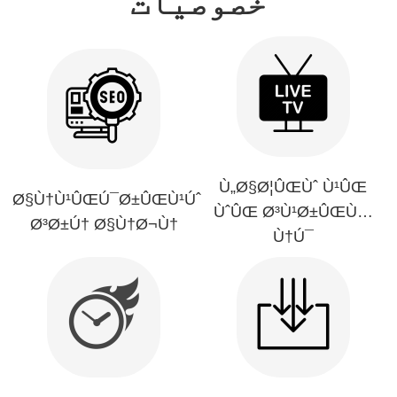
خصوصیات
Ù„Ø§Ø¦ÛŒÙˆ Ù¹ÛŒ
Ø§Ù†Ù¹ÛŒÚ¯Ø±ÛŒÙ¹Úˆ
ÙˆÛŒ Ø³Ù¹Ø±ÛŒÙ…
Ø³Ø±Ú† Ø§Ù†Ø¬Ù†
Ù†Ú¯