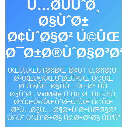
Ù…Ø­ÙÙˆØ¸
Ø§ÙˆØ±
Ø¢ÙˆØ§Ø² Ú©ÛŒ
Ø¯Ø±Ø®ÙˆØ§Ø³Øª
ÛŒÙ‚ÛŒÙ†Ø§ØŒ Ø¢Ù† Ù„Ø§Ø¦Ù†
Ø³ÛŒÚ©ÛŒÙˆØ±Ù¹ÛŒ Ú©ÛŒ
Ø¨Ú¾ÛŒ Ø§ÛÙ…ÛŒØª ÛÛ’
Ø§ÙˆØ± VidMate ÚˆÛŒØ¬ÛŒÙ¹Ù„
Ø³ÛŒÚ©ÛŒÙˆØ±Ù¹ÛŒ Ú©ÛŒ
ØªÙ…Ø§Ù… Ø¶Ø±ÙˆØ±ÛŒØ§Øª
Ú©Ùˆ Ù¾ÙˆØ±Ø§ Ú©Ø±ØªØ§ ÛÛ’Û”