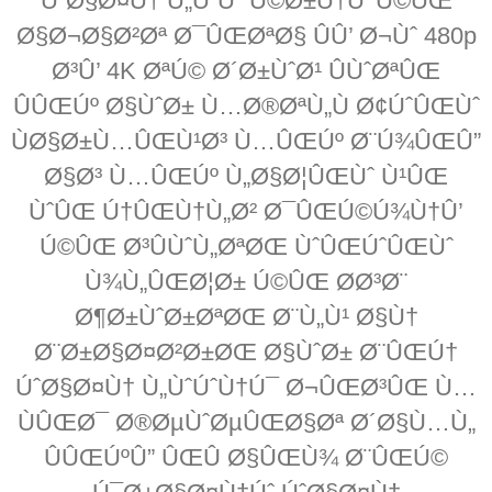
ÚˆØ§Ø¤Ù† Ù„ÙˆÚˆ Ú©Ø±Ù†Û’ Ú©ÛŒ
Ø§Ø¬Ø§Ø²Øª Ø¯ÛŒØªØ§ ÛÛ’ Ø¬Ùˆ 480p
Ø³Û’ 4K ØªÚ© Ø´Ø±ÙˆØ¹ ÛÙˆØªÛŒ
ÛÛŒÚº Ø§ÙˆØ± Ù…Ø®ØªÙ„Ù Ø¢ÚˆÛŒÙˆ
ÙØ§Ø±Ù…ÛŒÙ¹Ø³ Ù…ÛŒÚº Ø¨Ú¾ÛŒÛ”
Ø§Ø³ Ù…ÛŒÚº Ù„Ø§Ø¦ÛŒÙˆ Ù¹ÛŒ
ÙˆÛŒ Ú†ÛŒÙ†Ù„Ø² Ø¯ÛŒÚ©Ú¾Ù†Û’
Ú©ÛŒ Ø³ÛÙˆÙ„ØªØŒ ÙˆÛŒÚˆÛŒÙˆ
Ù¾Ù„ÛŒØ¦Ø± Ú©ÛŒ Ø­Ø³Ø¨
Ø¶Ø±ÙˆØ±ØªØŒ Ø¨Ù„Ù¹ Ø§Ù†
Ø¨Ø±Ø§Ø¤Ø²Ø±ØŒ Ø§ÙˆØ± Ø¨ÛŒÚ†
ÚˆØ§Ø¤Ù† Ù„ÙˆÚˆÙ†Ú¯ Ø¬ÛŒØ³ÛŒ Ù…
ÙÛŒØ¯ Ø®ØµÙˆØµÛŒØ§Øª Ø´Ø§Ù…Ù„
ÛÛŒÚºÛ” ÛŒÛ Ø§ÛŒÙ¾ Ø¨ÛŒÚ©