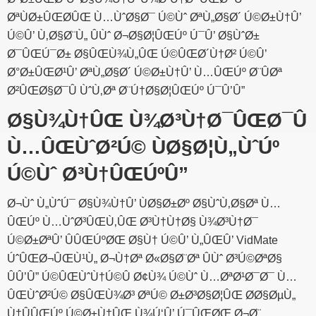
ØªÙØ±ÛŒØ­ÛŒ Ù…ÙˆØ§Ø¯ Ú©Ùˆ ØªÙ„Ø§Ø´ Ú©Ø±Ù†Û’
Ú©Û’ Ù‚Ø§Ø¨Ù„ ÛÙˆ Ø¬Ø§Ø¦ÛŒÚº Ú¯Û’ Ø§ÙˆØ±
Ø¯ÛŒÚ¯Ø± Ø§ÛŒÙ¾Ù„ÛŒ Ú©ÛŒØ´Ù†Ø² Ú©Û’
Ø°Ø±ÛŒØ¹Û’ ØªÙ„Ø§Ø´ Ú©Ø±Ù†Û’ Ù…ÛŒÚº Ø¨ÛØª
Ø²ÛŒØ§Ø¯Û ÙˆÙ‚Øª Ø¨Ú†Ø§Ø¦ÛŒÚº Ú¯Û’Û”
Ø§Ù¾Ù†ÛŒ Ù¾Ø³Ù†Ø¯ÛŒØ¯Û
Ù…ÛŒÙˆØ²Ú© ÙØ§Ø¦Ù„ÙˆÚº
Ú©Ùˆ Ø³Ù†ÛŒÚºÛ”
Ø¬Ùˆ Ù„ÙˆÚ¯ Ø§Ù¾Ù†Û’ ÙØ§Ø±Øº Ø§ÙˆÙ‚Ø§Øª Ù…
ÛŒÚº Ù…ÙˆØ³ÛŒÙ‚ÛŒ Ø³Ù†Ù†Ø§ Ù¾Ø³Ù†Ø¯
Ú©Ø±ØªÛ’ ÛÛŒÚºØŒ Ø§Ù† Ú©Û’ Ù„ÛŒÛ’ VidMate
ÚˆÛŒØ¬ÛŒÙ¹Ù„ Ø¬Ù†Øª Ø«Ø§Ø¨Øª ÛÙˆ Ø³Ú©ØªØ§
ÛÛ’Û” Ú©ÛŒÙˆÙ†Ú©Û Ø¢Ù¾ Ú©Ùˆ Ù…ØªØ¹Ø¯Ø¯ Ù…
ÛŒÙˆØ²Ú© Ø§ÛŒÙ¾Ø³ ØªÚ© Ø±Ø³Ø§Ø¦ÛŒ Ø­Ø§ØµÙ„
Ù†ÛÛŒÚº Ú©Ø±Ù†ÛŒ Ù¾Ú‘Û’ Ú¯ÛŒØŒ Ø¬Ø¨