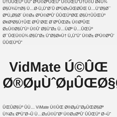
Ù†ÛÛŒÚº ÛÙˆ Ø³Ú©ØªÛŒÛ” Ú©ÛŒÙˆÙ†Ú©Û Ø¢Ù¾
Ø§Ù¾Ù†Ø§ Ù…Ø·Ù„ÙˆØ¨Û ØªÙØ±ÛŒØ­ÛŒ Ù…ÙˆØ§Ø¯
ØªÙ„Ø§Ø´ Ú©Ø± Ø³Ú©ØªÛ’ ÛÛŒÚºØŒ Ø§Ù†ÛÛŒÚº
Ø¢Ø³Ø§Ù†ÛŒ Ø³Û’ØŒ Ø¨ØºÛŒØ± Ú©Ø³ÛŒ
Ø±Ú©Ø§ÙˆÙ¹ Ú©Û’ Ø§ÙˆØ± Ù…ÙØª Ù…ÛŒÚº
Ø¯ÛŒÚ©Ú¾ Ø§ÙˆØ± ÚˆØ§Ø¤Ù† Ù„ÙˆÚˆ Ú©Ø± Ø³Ú©ØªÛ’
ÛÛŒÚºÛ”
VidMate Ú©ÛŒ
Ø®ØµÙˆØµÛŒØ§
ÛŒÛØ§Úº ÛÙ… ViMate Ú©ÛŒ Ø®ØµÙˆØµÛŒØ§Øª
Ù¾Ø± ØªÙˆØ¬Û Ù…Ø±Ú©ÙˆØ² Ú©Ø±ØªÛ’ ÛÛŒÚº Ø¬Ùˆ