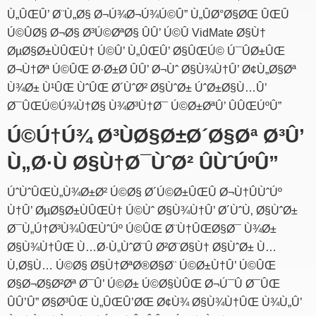
Ù„ÛŒÛ’ Ø¨Ù„Ø§ Ø¬Ú¾Ø¬Ú¾Ú©Û” Ù„ÛØ°Ø§ØŒ ÛŒÛ
Ú©ÛØ§ Ø¬Ø§ Ø³Ú©ØªØ§ ÛÛ’ Ú©Û VidMate Ø§Ù†
ØµØ§Ø±ÙÛŒÙ† Ú©Û’ Ù„ÛŒÛ’ Ø§ÛŒÚ© Ú¯ÛØ±ÛŒ
Ø¬Ù†Øª Ú©ÛŒ Ø·Ø±Ø­ ÛÛ’ Ø¬Ùˆ Ø§Ù¾Ù†Û’ Ø¢Ù„Ø§Øª
Ù¾Ø± Ù¹ÛŒ ÙˆÛŒ Ø´ÙˆØ² Ø§ÙˆØ± ÚˆØ±Ø§Ù…Û’
Ø¯ÛŒÚ©Ú¾Ù†Ø§ Ù¾Ø³Ù†Ø¯ Ú©Ø±ØªÛ’ ÛÛŒÚºÛ”
Ú©Ú†Ú¾ Ø³ÙØ§Ø±Ø´Ø§Øª Ø³Û’
Ù„Ø·Ù Ø§Ù†Ø¯ÙˆØ² ÛÙˆÚºÛ”
ÚˆÙˆÛŒÙ„Ù¾Ø±Ø² Ú©Ø§ Ø´Ú©Ø±ÛŒÛ Ø¬Ù†ÛÙˆÚº
Ù†Û’ ØµØ§Ø±ÙÛŒÙ† Ú©Ùˆ Ø§Ù¾Ù†Û’ Ø´ÙˆÙ‚ Ø§ÙˆØ±
Ø¯Ù„Ú†Ø³Ù¾ÛŒÙˆÚº Ú©ÛŒ Ø¨Ù†ÛŒØ§Ø¯ Ù¾Ø±
Ø§Ù¾Ù†ÛŒ Ù…Ø·Ù„ÙˆØ¨Û Ø²Ø¨Ø§Ù† Ø§ÙˆØ± Ù…
Ù‚Ø§Ù… Ú©Ø§ Ø§Ù†ØªØ®Ø§Ø¨ Ú©Ø±Ù†Û’ Ú©ÛŒ
Ø§Ø¬Ø§Ø²Øª Ø¯Û’ Ú©Ø± Ú©Ø§ÙÛŒ Ø¬Ú¯Û Ø¯ÛŒ
ÛÛ’Û” Ø§Ø³ÛŒ Ù„ÛŒÛ’ØŒ Ø¢Ù¾ Ø§Ù¾Ù†ÛŒ Ù¾Ù„Û’