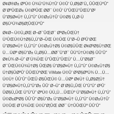
Ø¢Ø®Ø± ØªÚ© Ù¾Ú‘Ú¾Ù†Û’ Ú©Û’ Ù‚Ø§Ø¨Ù„ ÛÛŒÚºÛ”
Ø¨ØºÛŒØ± Ú©Ø³ÛŒ Ø­Ø¯ Ú©Û’ ÙˆÛŒÚˆÛŒÙˆØ²
ÚˆØ§Ø¤Ù† Ù„ÙˆÚˆ Ú©Ø±Ù†Û’ Ú©Ø§ Ù„Ø·Ù
Ø§Ù¹Ú¾Ø§Ø¦ÛŒÚºÛ”
Ø¢Ø¬ Ú©Ù„ØŒ Ø¬Ø¯ÛŒØ¯ ØªØ±ÛŒÙ†
Ù¹ÛŒÚ©Ù†Ø§Ù„ÙˆØ¬ÛŒ Ú©ÛŒ ÙˆØ¬Û Ø³Û’ØŒ
ÚˆØ§Ø¤Ù† Ù„ÙˆÚˆ Ú©Ø±Ù†Ø§ Ú©Ø§ÙÛŒ Ø¢Ø³Ø§Ù†ØŒ
Ù…ÙØª Ø§ÙˆØ± Ù„Ø§Ù…Ø­Ø¯ÙˆØ¯ ÛÙˆÚ†Ú©Ø§ ÛÛ’Û”
Ø¢Ù¾ Ø¬Ùˆ Ø¨Ú¾ÛŒ ÙˆÛŒÚˆÛŒÙˆ Ù…ÙˆØ§Ø¯
Ø¯ÛŒÚ©Ú¾Ù†Ø§ ÛŒØ§ ÚˆØ§Ø¤Ù† Ù„ÙˆÚˆ Ú©Ø±Ù†Ø§
Ú†Ø§ÛØªÛ’ ÛÛŒÚºØŒ ViMate Ú©Û’ Ø³Ø§ØªÚ¾ Ù…Ù…
Ú©Ù† ÛÛ’Û” ÛŒÛ Ø§ÛŒÚ© Ù…ÙØª Ø¢Ù† Ù„Ø§Ø¦Ù†
ÚˆØ§Ø¤Ù†Ù„ÙˆÚˆØ± ÛÛ’ Ø¬Ùˆ Ø¨Ø§Ù„ÛŒ ÙˆÙˆÚˆ Ø³Û’
ÛØ§Ù„ÛŒ ÙˆÙˆÚˆ ØªÚ© ÙÙ„Ù…ÛŒÚº ÚˆØ§Ø¤Ù† Ù„ÙˆÚˆ
Ú©Ø±ØªØ§ ÛÛ’Û” Ø§ÙˆØ± ÚˆØ§Ø¤Ù† Ù„ÙˆÚˆ Ú©Ø±Ù†Û’
Ú©ÛŒ Ø¨Ú¾ÛŒ Ú©ÙˆØ¦ÛŒ Ø­Ø¯ Ù†ÛÛŒÚº ÛÛ’Û”