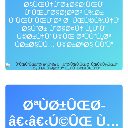
Ø§ÛŒÙ†ÚˆØ±Ø§Ø¦ÛŒÚˆ
ÚˆÛŒÙˆØ§Ø¦Ø³Ø² Ù¾Ø±
ÙˆÛŒÚˆÛŒÙˆØ² Ø¯ÛŒÚ©Ú¾Ù†Û’
Ø§ÙˆØ± ÚˆØ§Ø¤Ù† Ù„ÙˆÚˆ
Ú©Ø±Ù†Û’ Ú©ÛŒ Ø³ÛÙˆÙ„Øª
ÙØ±Ø§ÛÙ… Ú©Ø±ØªØ§ ÛÛ’Û”
ØªÙØ±ÛŒØ­
â€‹â€‹Ú©ÛŒ Ù…