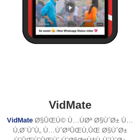
VidMate
VidMate
Ø§ÛŒÚ© Ù…ÙØª Ø§ÙˆØ± Ù…
Ù‚Ø¨ÙˆÙ„ Ù…ÙˆØ³ÛŒÙ‚ÛŒ Ø§ÙˆØ±