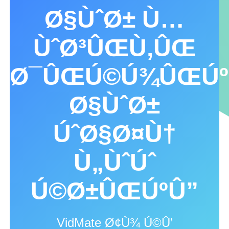
Ø§ÙˆØ± Ù…
ÙˆØ³ÛŒÙ‚ÛŒ
Ø¯ÛŒÚ©Ú¾ÛŒÚº
Ø§ÙˆØ±
ÚˆØ§Ø¤Ù†
Ù„ÙˆÚˆ
Ú©Ø±ÛŒÚºÛ”
VidMate Ø¢Ù¾ Ú©Û’