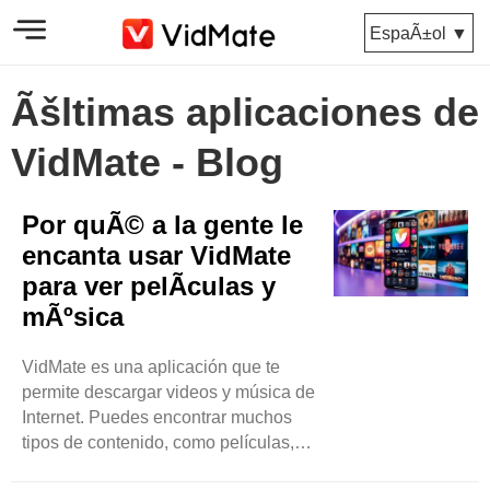
EspaÃ±ol ▼
Ãšltimas aplicaciones de
VidMate - Blog
Por quÃ© a la gente le
encanta usar VidMate
para ver pelÃ­culas y
mÃºsica
VidMate es una aplicación que te
permite descargar videos y música de
Internet. Puedes encontrar muchos
tipos de contenido, como películas,
canciones y programas de TV. Está